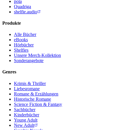
pola
Quadriga
shelfie.audio
Produkte
Alle Bücher
eBooks
Hörbücher
Shelfies
Unsere Merch-Kollektion
Sonderangebote
Genres
Krimis & Thriller
Liebesromane
Romane & Erzählungen
Historische Romane
Science Fiction & Fantasy
Sachbücher
Kinderbücher
Young Adult
New Adult