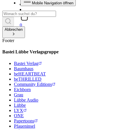
Mobile Navigation öffnen
0
Abbrechen
Footer
Bastei Lübbe Verlagsgruppe
Bastei Verlag
Baumhaus
beHEARTBEAT
beTHRILLED
Community Editions
Eichborn
Grau
Lübbe Audio
Lübbe
LYX
ONE
Papertoons
Pfaueninsel