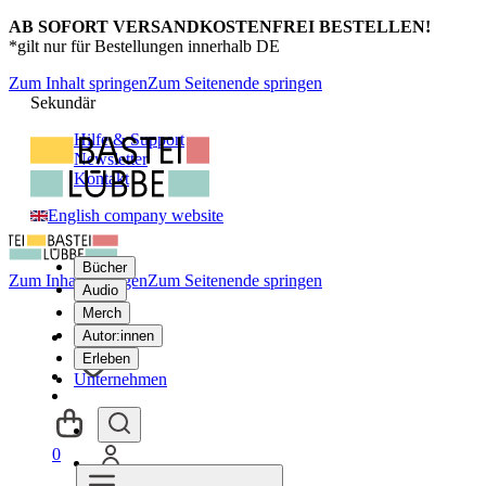
AB SOFORT VERSANDKOSTENFREI BESTELLEN!
*gilt nur für Bestellungen innerhalb DE
Zum Inhalt springen
Zum Seitenende springen
Sekundär
Hilfe & Support
Newsletter
Kontakt
English company website
Bücher
Zum Inhalt springen
Zum Seitenende springen
Audio
Merch
Autor:innen
Erleben
Unternehmen
0