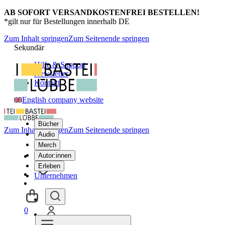
AB SOFORT VERSANDKOSTENFREI BESTELLEN!
*gilt nur für Bestellungen innerhalb DE
Zum Inhalt springen
Zum Seitenende springen
Sekundär
Hilfe & Support
Newsletter
Kontakt
English company website
Bücher
Zum Inhalt springen
Zum Seitenende springen
Audio
Merch
Autor:innen
Erleben
Unternehmen
0