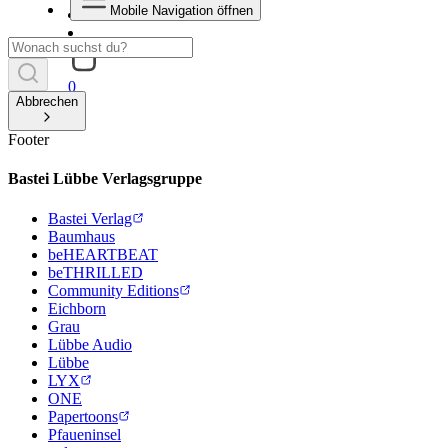
Mobile Navigation öffnen
0
Abbrechen
Footer
Bastei Lübbe Verlagsgruppe
Bastei Verlag
Baumhaus
beHEARTBEAT
beTHRILLED
Community Editions
Eichborn
Grau
Lübbe Audio
Lübbe
LYX
ONE
Papertoons
Pfaueninsel