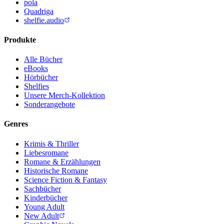
pola
Quadriga
shelfie.audio
Produkte
Alle Bücher
eBooks
Hörbücher
Shelfies
Unsere Merch-Kollektion
Sonderangebote
Genres
Krimis & Thriller
Liebesromane
Romane & Erzählungen
Historische Romane
Science Fiction & Fantasy
Sachbücher
Kinderbücher
Young Adult
New Adult