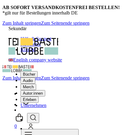
AB SOFORT VERSANDKOSTENFREI BESTELLEN!
*gilt nur für Bestellungen innerhalb DE
Zum Inhalt springen
Zum Seitenende springen
Sekundär
Hilfe & Support
Newsletter
Kontakt
English company website
Bücher
Zum Inhalt springen
Zum Seitenende springen
Audio
Merch
Autor:innen
Erleben
Unternehmen
0