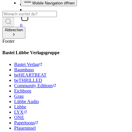
Mobile Navigation öffnen
0
Abbrechen
Footer
Bastei Lübbe Verlagsgruppe
Bastei Verlag
Baumhaus
beHEARTBEAT
beTHRILLED
Community Editions
Eichborn
Grau
Lübbe Audio
Lübbe
LYX
ONE
Papertoons
Pfaueninsel