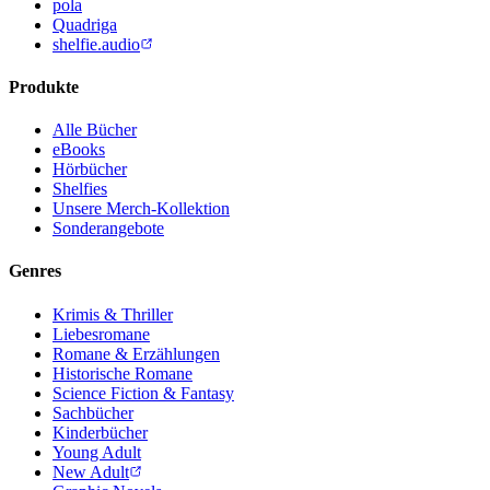
pola
Quadriga
shelfie.audio
Produkte
Alle Bücher
eBooks
Hörbücher
Shelfies
Unsere Merch-Kollektion
Sonderangebote
Genres
Krimis & Thriller
Liebesromane
Romane & Erzählungen
Historische Romane
Science Fiction & Fantasy
Sachbücher
Kinderbücher
Young Adult
New Adult