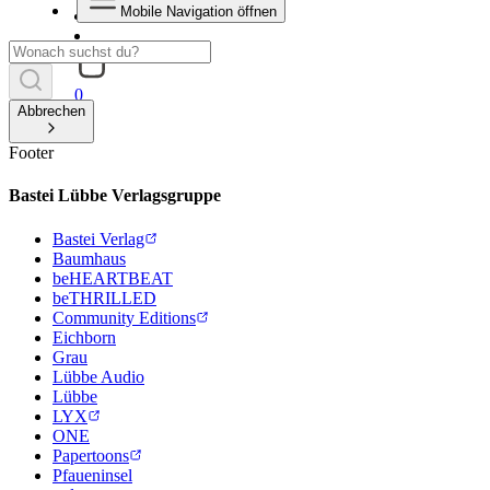
Mobile Navigation öffnen
0
Abbrechen
Footer
Bastei Lübbe Verlagsgruppe
Bastei Verlag
Baumhaus
beHEARTBEAT
beTHRILLED
Community Editions
Eichborn
Grau
Lübbe Audio
Lübbe
LYX
ONE
Papertoons
Pfaueninsel