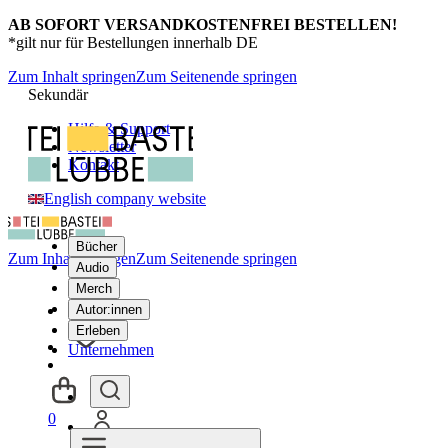
AB SOFORT VERSANDKOSTENFREI BESTELLEN!
*gilt nur für Bestellungen innerhalb DE
Zum Inhalt springen
Zum Seitenende springen
Sekundär
Hilfe & Support
Newsletter
Kontakt
English company website
Bücher
Zum Inhalt springen
Zum Seitenende springen
Audio
Merch
Autor:innen
Erleben
Unternehmen
0