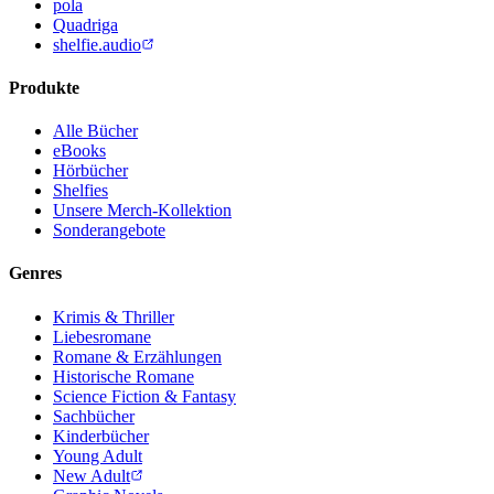
pola
Quadriga
shelfie.audio
Produkte
Alle Bücher
eBooks
Hörbücher
Shelfies
Unsere Merch-Kollektion
Sonderangebote
Genres
Krimis & Thriller
Liebesromane
Romane & Erzählungen
Historische Romane
Science Fiction & Fantasy
Sachbücher
Kinderbücher
Young Adult
New Adult