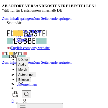
AB SOFORT VERSANDKOSTENFREI BESTELLEN!
*gilt nur für Bestellungen innerhalb DE
Zum Inhalt springen
Zum Seitenende springen
Sekundär
Hilfe & Support
Newsletter
Kontakt
English company website
Bücher
Zum Inhalt springen
Zum Seitenende springen
Audio
Merch
Autor:innen
Erleben
Unternehmen
0