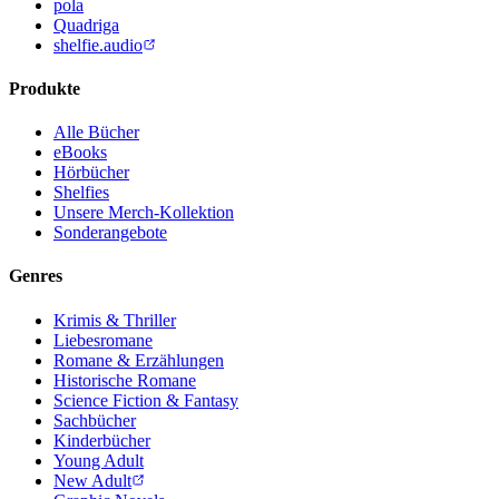
pola
Quadriga
shelfie.audio
Produkte
Alle Bücher
eBooks
Hörbücher
Shelfies
Unsere Merch-Kollektion
Sonderangebote
Genres
Krimis & Thriller
Liebesromane
Romane & Erzählungen
Historische Romane
Science Fiction & Fantasy
Sachbücher
Kinderbücher
Young Adult
New Adult