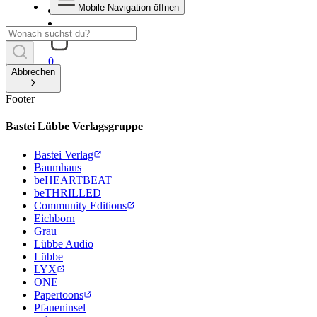
Mobile Navigation öffnen
0
Abbrechen
Footer
Bastei Lübbe Verlagsgruppe
Bastei Verlag
Baumhaus
beHEARTBEAT
beTHRILLED
Community Editions
Eichborn
Grau
Lübbe Audio
Lübbe
LYX
ONE
Papertoons
Pfaueninsel