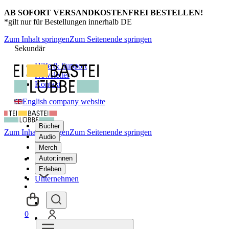
AB SOFORT VERSANDKOSTENFREI BESTELLEN!
*gilt nur für Bestellungen innerhalb DE
Zum Inhalt springen
Zum Seitenende springen
Sekundär
Hilfe & Support
Newsletter
Kontakt
English company website
Bücher
Zum Inhalt springen
Zum Seitenende springen
Audio
Merch
Autor:innen
Erleben
Unternehmen
0