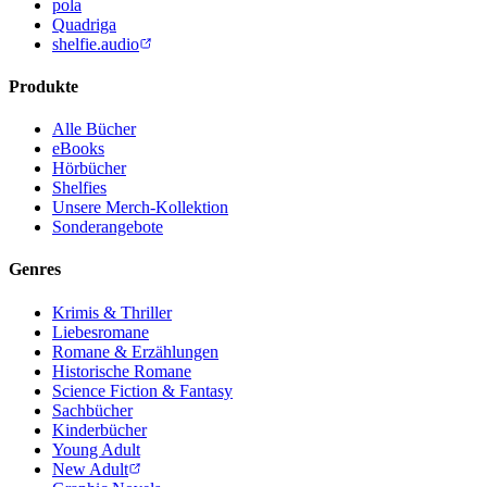
pola
Quadriga
shelfie.audio
Produkte
Alle Bücher
eBooks
Hörbücher
Shelfies
Unsere Merch-Kollektion
Sonderangebote
Genres
Krimis & Thriller
Liebesromane
Romane & Erzählungen
Historische Romane
Science Fiction & Fantasy
Sachbücher
Kinderbücher
Young Adult
New Adult