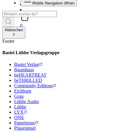
Mobile Navigation öffnen
0
Abbrechen
Footer
Bastei Lübbe Verlagsgruppe
Bastei Verlag
Baumhaus
beHEARTBEAT
beTHRILLED
Community Editions
Eichborn
Grau
Lübbe Audio
Lübbe
LYX
ONE
Papertoons
Pfaueninsel