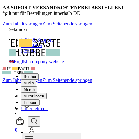
AB SOFORT VERSANDKOSTENFREI BESTELLEN!
*gilt nur für Bestellungen innerhalb DE
Zum Inhalt springen
Zum Seitenende springen
Sekundär
Hilfe & Support
Newsletter
Kontakt
English company website
Bücher
Zum Inhalt springen
Zum Seitenende springen
Audio
Merch
Autor:innen
Erleben
Unternehmen
0