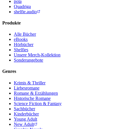
pola
Quadriga
shelfie.audio
Produkte
Alle Bücher
eBooks
Hörbücher
Shelfies
Unsere Merch-Kollektion
Sonderangebote
Genres
Krimis & Thriller
Liebesromane
Romane & Erzählungen
Historische Romane
Science Fiction & Fantasy
Sachbücher
Kinderbücher
Young Adult
New Adult