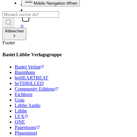
Mobile Navigation öffnen
0
Abbrechen
Footer
Bastei Lübbe Verlagsgruppe
Bastei Verlag
Baumhaus
beHEARTBEAT
beTHRILLED
Community Editions
Eichborn
Grau
Lübbe Audio
Lübbe
LYX
ONE
Papertoons
Pfaueninsel