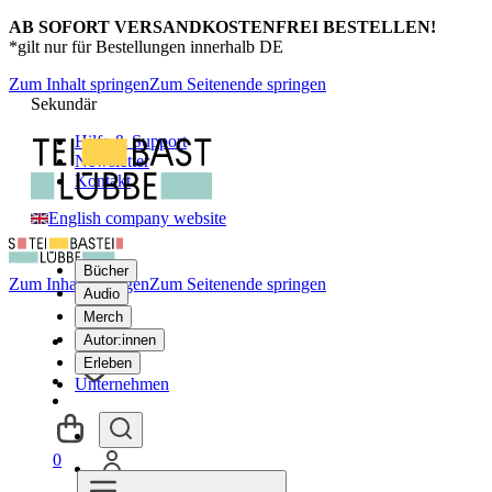
AB SOFORT VERSANDKOSTENFREI BESTELLEN!
*gilt nur für Bestellungen innerhalb DE
Zum Inhalt springen
Zum Seitenende springen
Sekundär
Hilfe & Support
Newsletter
Kontakt
English company website
Bücher
Zum Inhalt springen
Zum Seitenende springen
Audio
Merch
Autor:innen
Erleben
Unternehmen
0