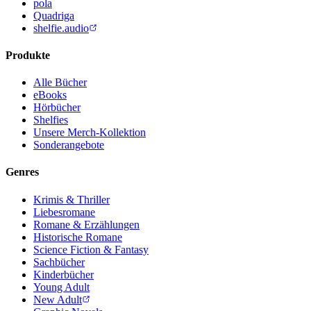
pola
Quadriga
shelfie.audio
Produkte
Alle Bücher
eBooks
Hörbücher
Shelfies
Unsere Merch-Kollektion
Sonderangebote
Genres
Krimis & Thriller
Liebesromane
Romane & Erzählungen
Historische Romane
Science Fiction & Fantasy
Sachbücher
Kinderbücher
Young Adult
New Adult