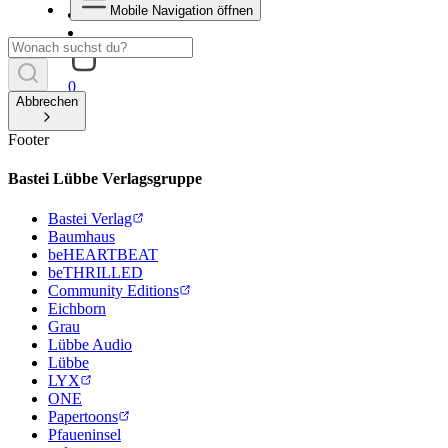
Mobile Navigation öffnen
0
Abbrechen
Footer
Bastei Lübbe Verlagsgruppe
Bastei Verlag
Baumhaus
beHEARTBEAT
beTHRILLED
Community Editions
Eichborn
Grau
Lübbe Audio
Lübbe
LYX
ONE
Papertoons
Pfaueninsel