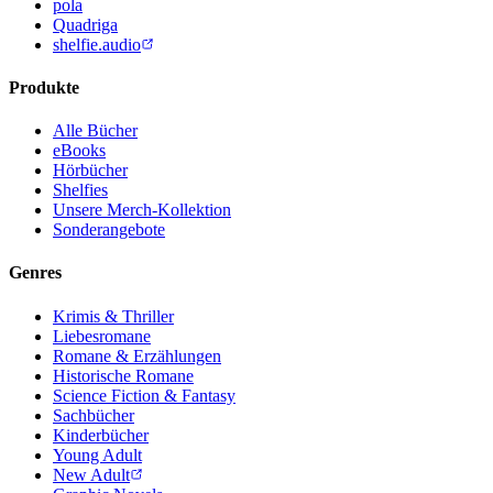
pola
Quadriga
shelfie.audio
Produkte
Alle Bücher
eBooks
Hörbücher
Shelfies
Unsere Merch-Kollektion
Sonderangebote
Genres
Krimis & Thriller
Liebesromane
Romane & Erzählungen
Historische Romane
Science Fiction & Fantasy
Sachbücher
Kinderbücher
Young Adult
New Adult