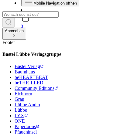
Mobile Navigation öffnen
0
Abbrechen
Footer
Bastei Lübbe Verlagsgruppe
Bastei Verlag
Baumhaus
beHEARTBEAT
beTHRILLED
Community Editions
Eichborn
Grau
Lübbe Audio
Lübbe
LYX
ONE
Papertoons
Pfaueninsel