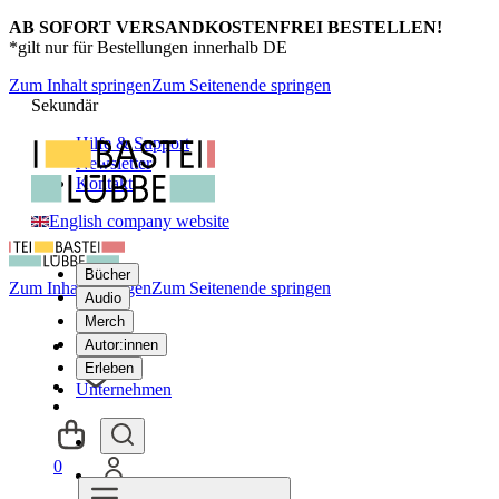
AB SOFORT VERSANDKOSTENFREI BESTELLEN!
*gilt nur für Bestellungen innerhalb DE
Zum Inhalt springen
Zum Seitenende springen
Sekundär
Hilfe & Support
Newsletter
Kontakt
English company website
Bücher
Zum Inhalt springen
Zum Seitenende springen
Audio
Merch
Autor:innen
Erleben
Unternehmen
0