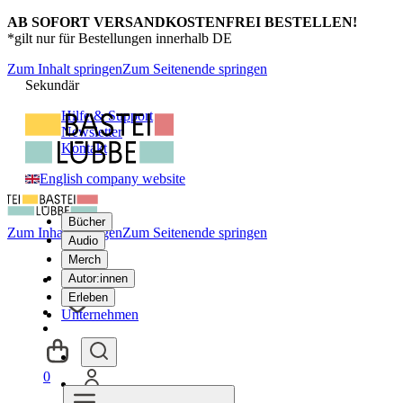
AB SOFORT VERSANDKOSTENFREI BESTELLEN!
*gilt nur für Bestellungen innerhalb DE
Zum Inhalt springen
Zum Seitenende springen
Sekundär
Hilfe & Support
Newsletter
Kontakt
English company website
Bücher
Zum Inhalt springen
Zum Seitenende springen
Audio
Merch
Autor:innen
Erleben
Unternehmen
0