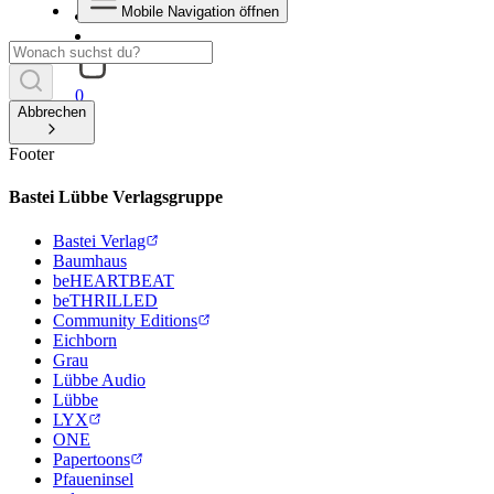
Mobile Navigation öffnen
0
Abbrechen
Footer
Bastei Lübbe Verlagsgruppe
Bastei Verlag
Baumhaus
beHEARTBEAT
beTHRILLED
Community Editions
Eichborn
Grau
Lübbe Audio
Lübbe
LYX
ONE
Papertoons
Pfaueninsel