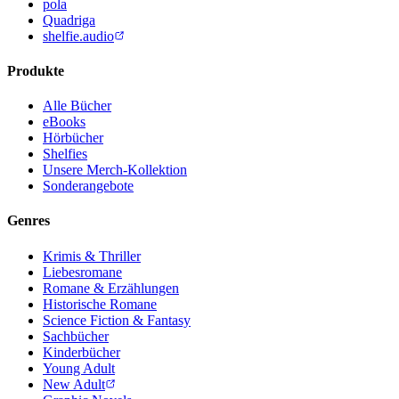
pola
Quadriga
shelfie.audio
Produkte
Alle Bücher
eBooks
Hörbücher
Shelfies
Unsere Merch-Kollektion
Sonderangebote
Genres
Krimis & Thriller
Liebesromane
Romane & Erzählungen
Historische Romane
Science Fiction & Fantasy
Sachbücher
Kinderbücher
Young Adult
New Adult