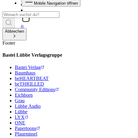
Mobile Navigation öffnen
0
Abbrechen
Footer
Bastei Lübbe Verlagsgruppe
Bastei Verlag
Baumhaus
beHEARTBEAT
beTHRILLED
Community Editions
Eichborn
Grau
Lübbe Audio
Lübbe
LYX
ONE
Papertoons
Pfaueninsel