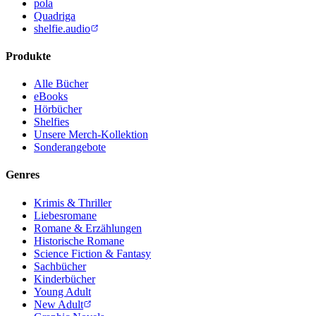
pola
Quadriga
shelfie.audio
Produkte
Alle Bücher
eBooks
Hörbücher
Shelfies
Unsere Merch-Kollektion
Sonderangebote
Genres
Krimis & Thriller
Liebesromane
Romane & Erzählungen
Historische Romane
Science Fiction & Fantasy
Sachbücher
Kinderbücher
Young Adult
New Adult