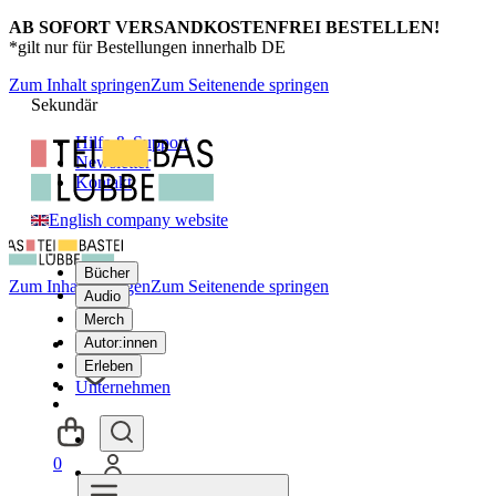
AB SOFORT VERSANDKOSTENFREI BESTELLEN!
*gilt nur für Bestellungen innerhalb DE
Zum Inhalt springen
Zum Seitenende springen
Sekundär
Hilfe & Support
Newsletter
Kontakt
English company website
Bücher
Zum Inhalt springen
Zum Seitenende springen
Audio
Merch
Autor:innen
Erleben
Unternehmen
0