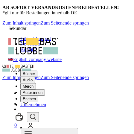
AB SOFORT VERSANDKOSTENFREI BESTELLEN!
*gilt nur für Bestellungen innerhalb DE
Zum Inhalt springen
Zum Seitenende springen
Sekundär
Hilfe & Support
Newsletter
Kontakt
English company website
Bücher
Zum Inhalt springen
Zum Seitenende springen
Audio
Merch
Autor:innen
Erleben
Unternehmen
0