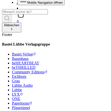
Mobile Navigation öffnen
0
Abbrechen
Footer
Bastei Lübbe Verlagsgruppe
Bastei Verlag
Baumhaus
beHEARTBEAT
beTHRILLED
Community Editions
Eichborn
Grau
Lübbe Audio
Lübbe
LYX
ONE
Papertoons
Pfaueninsel