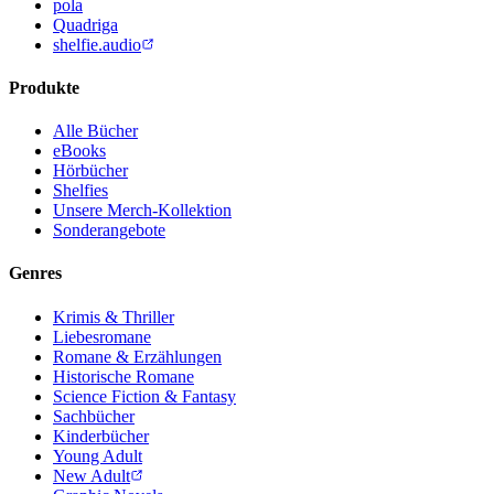
pola
Quadriga
shelfie.audio
Produkte
Alle Bücher
eBooks
Hörbücher
Shelfies
Unsere Merch-Kollektion
Sonderangebote
Genres
Krimis & Thriller
Liebesromane
Romane & Erzählungen
Historische Romane
Science Fiction & Fantasy
Sachbücher
Kinderbücher
Young Adult
New Adult