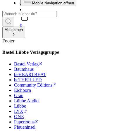
Mobile Navigation öffnen
0
Abbrechen
Footer
Bastei Lübbe Verlagsgruppe
Bastei Verlag
Baumhaus
beHEARTBEAT
beTHRILLED
Community Editions
Eichborn
Grau
Lübbe Audio
Lübbe
LYX
ONE
Papertoons
Pfaueninsel