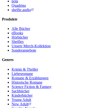
pola
Quadriga
shelfie.audio
Produkte
Alle Bücher
eBooks
Hörbücher
Shelfies
Unsere Merch-Kollektion
Sonderangebote
Genres
Krimis & Thriller
Liebesromane
Romane & Erzählungen
Historische Romane
Science Fiction & Fantasy
Sachbücher
Kinderbücher
Young Adult
New Adult