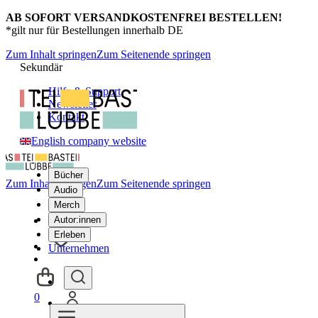
AB SOFORT VERSANDKOSTENFREI BESTELLEN!
*gilt nur für Bestellungen innerhalb DE
Zum Inhalt springen
Zum Seitenende springen
Sekundär
Hilfe & Support
Newsletter
Kontakt
English company website
Bücher
Zum Inhalt springen
Zum Seitenende springen
Audio
Merch
Autor:innen
Erleben
Unternehmen
0