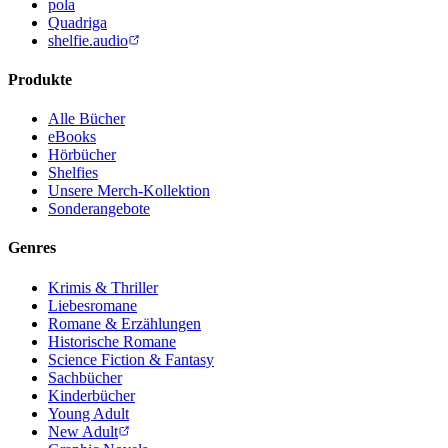
pola
Quadriga
shelfie.audio
Produkte
Alle Bücher
eBooks
Hörbücher
Shelfies
Unsere Merch-Kollektion
Sonderangebote
Genres
Krimis & Thriller
Liebesromane
Romane & Erzählungen
Historische Romane
Science Fiction & Fantasy
Sachbücher
Kinderbücher
Young Adult
New Adult