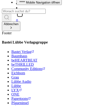
Mobile Navigation öffnen
0
Abbrechen
Footer
Bastei Lübbe Verlagsgruppe
Bastei Verlag
Baumhaus
beHEARTBEAT
beTHRILLED
Community Editions
Eichborn
Grau
Lübbe Audio
Lübbe
LYX
ONE
Papertoons
Pfaueninsel