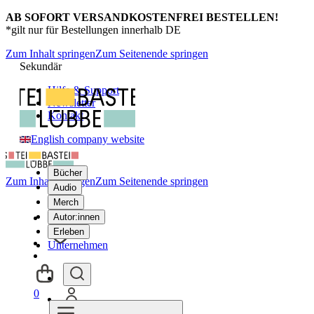
AB SOFORT VERSANDKOSTENFREI BESTELLEN!
*gilt nur für Bestellungen innerhalb DE
Zum Inhalt springen
Zum Seitenende springen
Sekundär
Hilfe & Support
Newsletter
Kontakt
English company website
Bücher
Zum Inhalt springen
Zum Seitenende springen
Audio
Merch
Autor:innen
Erleben
Unternehmen
0