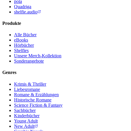
pola
Quadriga
shelfie.audio
Produkte
Alle Bücher
eBooks
Hörbücher
Shelfies
Unsere Merch-Kollektion
Sonderangebote
Genres
Krimis & Thriller
Liebesromane
Romane & Erzählungen
Historische Romane
Science Fiction & Fantasy
Sachbücher
Kinderbücher
Young Adult
New Adult