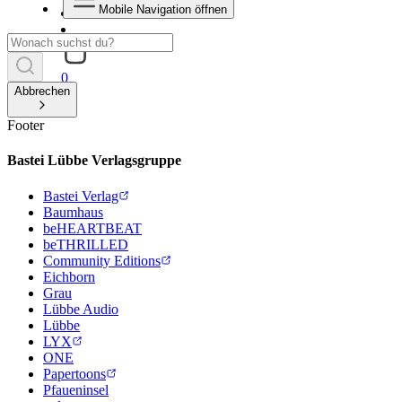
Mobile Navigation öffnen
0
Abbrechen
Footer
Bastei Lübbe Verlagsgruppe
Bastei Verlag
Baumhaus
beHEARTBEAT
beTHRILLED
Community Editions
Eichborn
Grau
Lübbe Audio
Lübbe
LYX
ONE
Papertoons
Pfaueninsel