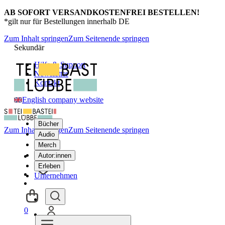
AB SOFORT VERSANDKOSTENFREI BESTELLEN!
*gilt nur für Bestellungen innerhalb DE
Zum Inhalt springen
Zum Seitenende springen
Sekundär
Hilfe & Support
Newsletter
Kontakt
English company website
Bücher
Zum Inhalt springen
Zum Seitenende springen
Audio
Merch
Autor:innen
Erleben
Unternehmen
0