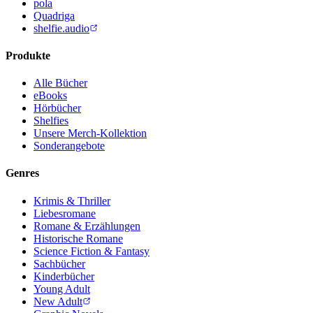
pola
Quadriga
shelfie.audio
Produkte
Alle Bücher
eBooks
Hörbücher
Shelfies
Unsere Merch-Kollektion
Sonderangebote
Genres
Krimis & Thriller
Liebesromane
Romane & Erzählungen
Historische Romane
Science Fiction & Fantasy
Sachbücher
Kinderbücher
Young Adult
New Adult