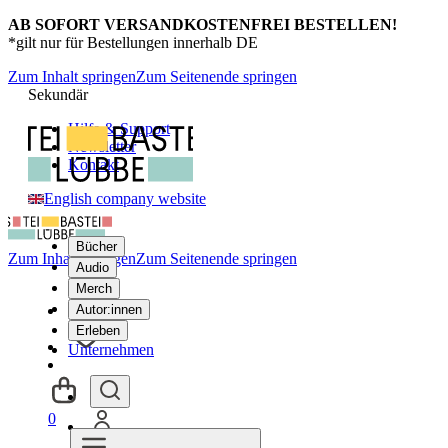
AB SOFORT VERSANDKOSTENFREI BESTELLEN!
*gilt nur für Bestellungen innerhalb DE
Zum Inhalt springen
Zum Seitenende springen
Sekundär
Hilfe & Support
Newsletter
Kontakt
English company website
Bücher
Zum Inhalt springen
Zum Seitenende springen
Audio
Merch
Autor:innen
Erleben
Unternehmen
0