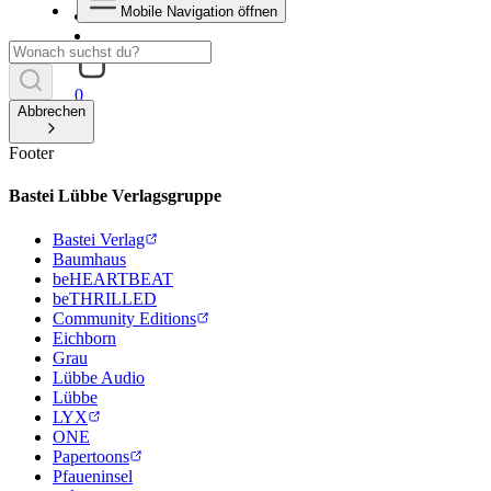
Mobile Navigation öffnen
0
Abbrechen
Footer
Bastei Lübbe Verlagsgruppe
Bastei Verlag
Baumhaus
beHEARTBEAT
beTHRILLED
Community Editions
Eichborn
Grau
Lübbe Audio
Lübbe
LYX
ONE
Papertoons
Pfaueninsel