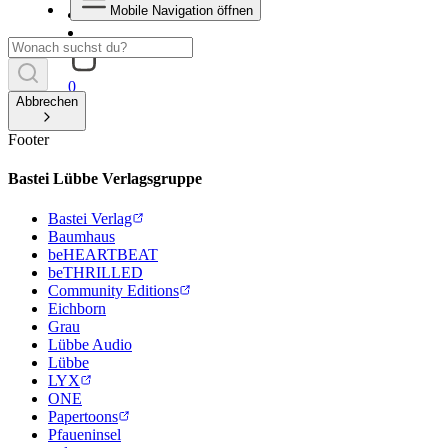
Mobile Navigation öffnen
0
Abbrechen
Footer
Bastei Lübbe Verlagsgruppe
Bastei Verlag
Baumhaus
beHEARTBEAT
beTHRILLED
Community Editions
Eichborn
Grau
Lübbe Audio
Lübbe
LYX
ONE
Papertoons
Pfaueninsel