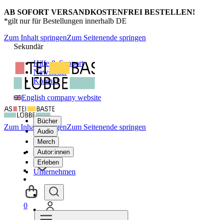
AB SOFORT VERSANDKOSTENFREI BESTELLEN!
*gilt nur für Bestellungen innerhalb DE
Zum Inhalt springen
Zum Seitenende springen
Sekundär
Hilfe & Support
Newsletter
Kontakt
English company website
Bücher
Zum Inhalt springen
Zum Seitenende springen
Audio
Merch
Autor:innen
Erleben
Unternehmen
0