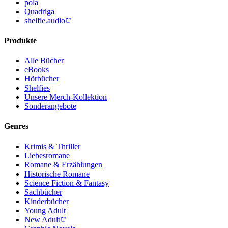
pola
Quadriga
shelfie.audio
Produkte
Alle Bücher
eBooks
Hörbücher
Shelfies
Unsere Merch-Kollektion
Sonderangebote
Genres
Krimis & Thriller
Liebesromane
Romane & Erzählungen
Historische Romane
Science Fiction & Fantasy
Sachbücher
Kinderbücher
Young Adult
New Adult