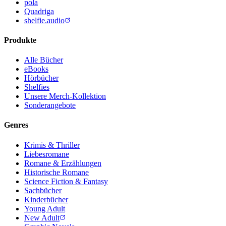
pola
Quadriga
shelfie.audio
Produkte
Alle Bücher
eBooks
Hörbücher
Shelfies
Unsere Merch-Kollektion
Sonderangebote
Genres
Krimis & Thriller
Liebesromane
Romane & Erzählungen
Historische Romane
Science Fiction & Fantasy
Sachbücher
Kinderbücher
Young Adult
New Adult