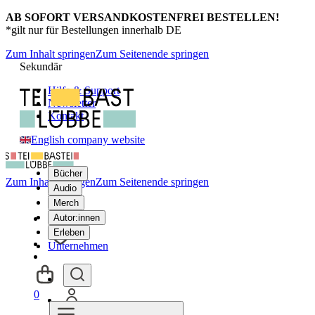
AB SOFORT VERSANDKOSTENFREI BESTELLEN!
*gilt nur für Bestellungen innerhalb DE
Zum Inhalt springen
Zum Seitenende springen
Sekundär
Hilfe & Support
Newsletter
Kontakt
English company website
Bücher
Zum Inhalt springen
Zum Seitenende springen
Audio
Merch
Autor:innen
Erleben
Unternehmen
0