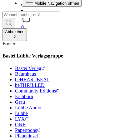
Mobile Navigation öffnen
0
Abbrechen
Footer
Bastei Lübbe Verlagsgruppe
Bastei Verlag
Baumhaus
beHEARTBEAT
beTHRILLED
Community Editions
Eichborn
Grau
Lübbe Audio
Lübbe
LYX
ONE
Papertoons
Pfaueninsel