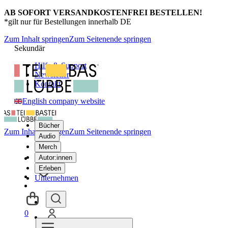
AB SOFORT VERSANDKOSTENFREI BESTELLEN!
*gilt nur für Bestellungen innerhalb DE
Zum Inhalt springen
Zum Seitenende springen
Sekundär
Hilfe & Support
Newsletter
Kontakt
English company website
Bücher
Zum Inhalt springen
Zum Seitenende springen
Audio
Merch
Autor:innen
Erleben
Unternehmen
0