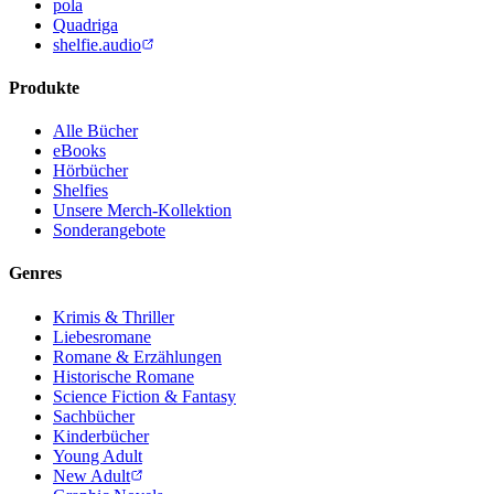
pola
Quadriga
shelfie.audio
Produkte
Alle Bücher
eBooks
Hörbücher
Shelfies
Unsere Merch-Kollektion
Sonderangebote
Genres
Krimis & Thriller
Liebesromane
Romane & Erzählungen
Historische Romane
Science Fiction & Fantasy
Sachbücher
Kinderbücher
Young Adult
New Adult