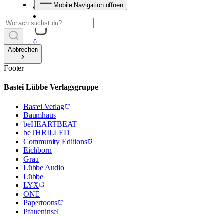
Mobile Navigation öffnen
0
Abbrechen
Footer
Bastei Lübbe Verlagsgruppe
Bastei Verlag
Baumhaus
beHEARTBEAT
beTHRILLED
Community Editions
Eichborn
Grau
Lübbe Audio
Lübbe
LYX
ONE
Papertoons
Pfaueninsel