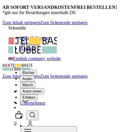
AB SOFORT VERSANDKOSTENFREI BESTELLEN!
*gilt nur für Bestellungen innerhalb DE
Zum Inhalt springen
Zum Seitenende springen
Sekundär
Hilfe & Support
Newsletter
Kontakt
English company website
Bücher
Zum Inhalt springen
Zum Seitenende springen
Audio
Merch
Autor:innen
Erleben
Unternehmen
0