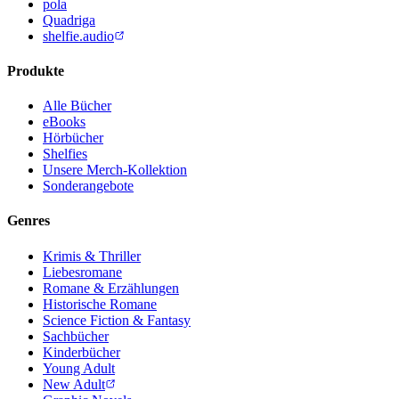
pola
Quadriga
shelfie.audio
Produkte
Alle Bücher
eBooks
Hörbücher
Shelfies
Unsere Merch-Kollektion
Sonderangebote
Genres
Krimis & Thriller
Liebesromane
Romane & Erzählungen
Historische Romane
Science Fiction & Fantasy
Sachbücher
Kinderbücher
Young Adult
New Adult