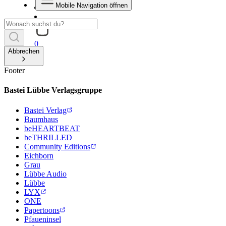
Mobile Navigation öffnen
0
Abbrechen
Footer
Bastei Lübbe Verlagsgruppe
Bastei Verlag
Baumhaus
beHEARTBEAT
beTHRILLED
Community Editions
Eichborn
Grau
Lübbe Audio
Lübbe
LYX
ONE
Papertoons
Pfaueninsel