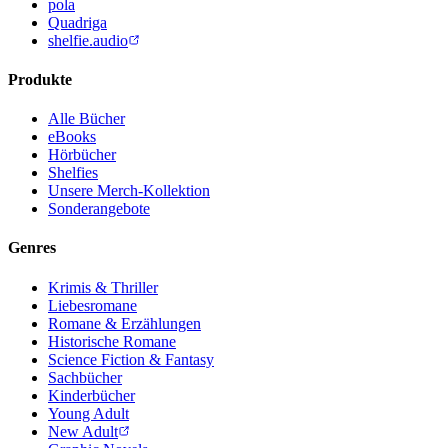
pola
Quadriga
shelfie.audio
Produkte
Alle Bücher
eBooks
Hörbücher
Shelfies
Unsere Merch-Kollektion
Sonderangebote
Genres
Krimis & Thriller
Liebesromane
Romane & Erzählungen
Historische Romane
Science Fiction & Fantasy
Sachbücher
Kinderbücher
Young Adult
New Adult