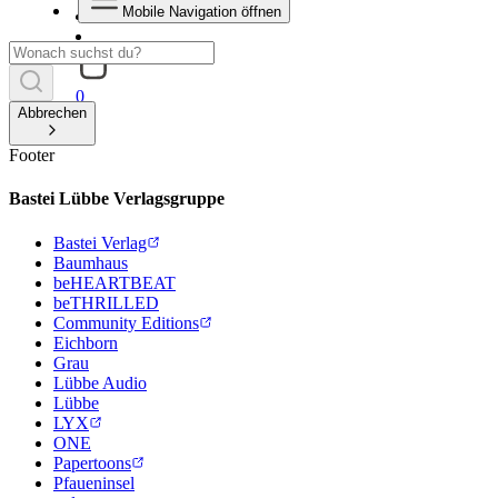
Mobile Navigation öffnen
0
Abbrechen
Footer
Bastei Lübbe Verlagsgruppe
Bastei Verlag
Baumhaus
beHEARTBEAT
beTHRILLED
Community Editions
Eichborn
Grau
Lübbe Audio
Lübbe
LYX
ONE
Papertoons
Pfaueninsel