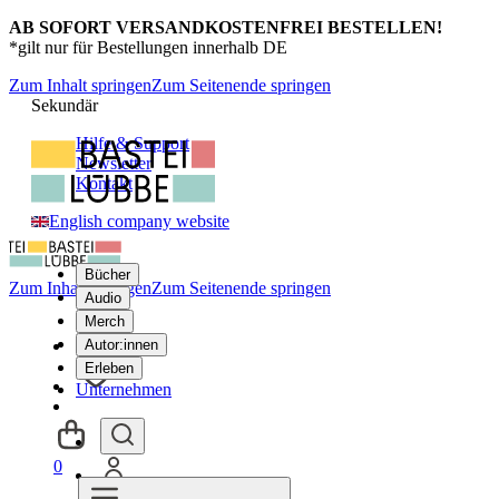
AB SOFORT VERSANDKOSTENFREI BESTELLEN!
*gilt nur für Bestellungen innerhalb DE
Zum Inhalt springen
Zum Seitenende springen
Sekundär
Hilfe & Support
Newsletter
Kontakt
English company website
Bücher
Zum Inhalt springen
Zum Seitenende springen
Audio
Merch
Autor:innen
Erleben
Unternehmen
0