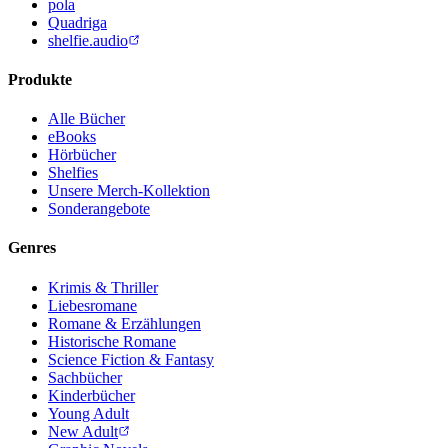
pola
Quadriga
shelfie.audio
Produkte
Alle Bücher
eBooks
Hörbücher
Shelfies
Unsere Merch-Kollektion
Sonderangebote
Genres
Krimis & Thriller
Liebesromane
Romane & Erzählungen
Historische Romane
Science Fiction & Fantasy
Sachbücher
Kinderbücher
Young Adult
New Adult