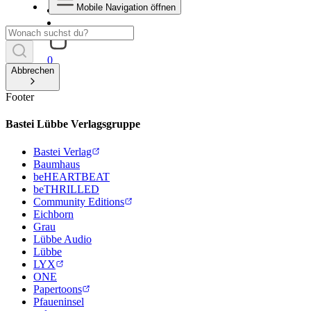
Mobile Navigation öffnen
0
Abbrechen
Footer
Bastei Lübbe Verlagsgruppe
Bastei Verlag
Baumhaus
beHEARTBEAT
beTHRILLED
Community Editions
Eichborn
Grau
Lübbe Audio
Lübbe
LYX
ONE
Papertoons
Pfaueninsel