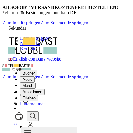
AB SOFORT VERSANDKOSTENFREI BESTELLEN!
*gilt nur für Bestellungen innerhalb DE
Zum Inhalt springen
Zum Seitenende springen
Sekundär
Hilfe & Support
Newsletter
Kontakt
English company website
Bücher
Zum Inhalt springen
Zum Seitenende springen
Audio
Merch
Autor:innen
Erleben
Unternehmen
0