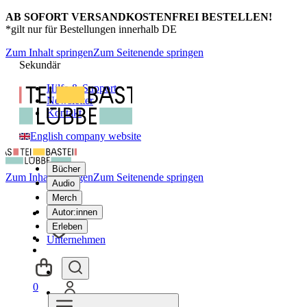
AB SOFORT VERSANDKOSTENFREI BESTELLEN!
*gilt nur für Bestellungen innerhalb DE
Zum Inhalt springen
Zum Seitenende springen
Sekundär
Hilfe & Support
Newsletter
Kontakt
English company website
Bücher
Zum Inhalt springen
Zum Seitenende springen
Audio
Merch
Autor:innen
Erleben
Unternehmen
0