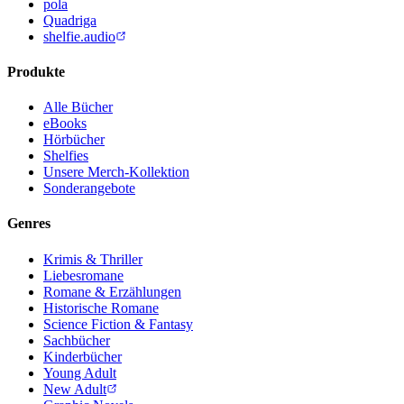
pola
Quadriga
shelfie.audio
Produkte
Alle Bücher
eBooks
Hörbücher
Shelfies
Unsere Merch-Kollektion
Sonderangebote
Genres
Krimis & Thriller
Liebesromane
Romane & Erzählungen
Historische Romane
Science Fiction & Fantasy
Sachbücher
Kinderbücher
Young Adult
New Adult