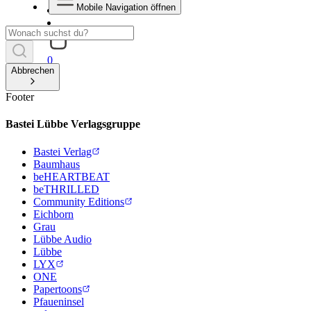
Mobile Navigation öffnen
0
Abbrechen
Footer
Bastei Lübbe Verlagsgruppe
Bastei Verlag
Baumhaus
beHEARTBEAT
beTHRILLED
Community Editions
Eichborn
Grau
Lübbe Audio
Lübbe
LYX
ONE
Papertoons
Pfaueninsel