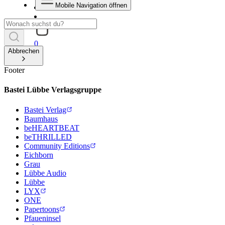
Mobile Navigation öffnen
0
Abbrechen
Footer
Bastei Lübbe Verlagsgruppe
Bastei Verlag
Baumhaus
beHEARTBEAT
beTHRILLED
Community Editions
Eichborn
Grau
Lübbe Audio
Lübbe
LYX
ONE
Papertoons
Pfaueninsel