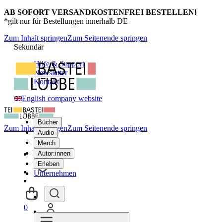
AB SOFORT VERSANDKOSTENFREI BESTELLEN!
*gilt nur für Bestellungen innerhalb DE
Zum Inhalt springen
Zum Seitenende springen
Sekundär
Hilfe & Support
Newsletter
Kontakt
English company website
Bücher
Zum Inhalt springen
Zum Seitenende springen
Audio
Merch
Autor:innen
Erleben
Unternehmen
0