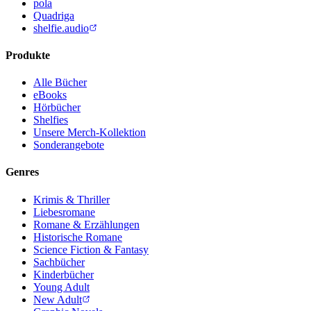
pola
Quadriga
shelfie.audio
Produkte
Alle Bücher
eBooks
Hörbücher
Shelfies
Unsere Merch-Kollektion
Sonderangebote
Genres
Krimis & Thriller
Liebesromane
Romane & Erzählungen
Historische Romane
Science Fiction & Fantasy
Sachbücher
Kinderbücher
Young Adult
New Adult