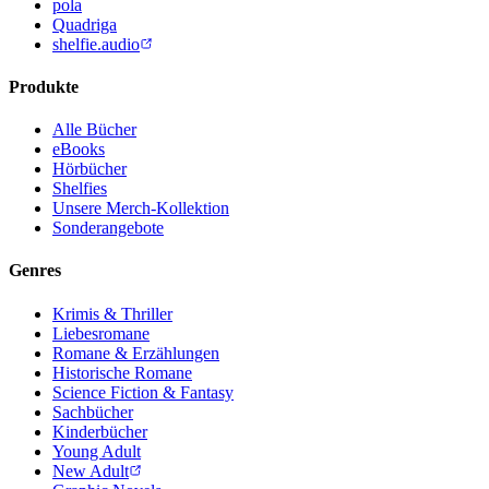
pola
Quadriga
shelfie.audio
Produkte
Alle Bücher
eBooks
Hörbücher
Shelfies
Unsere Merch-Kollektion
Sonderangebote
Genres
Krimis & Thriller
Liebesromane
Romane & Erzählungen
Historische Romane
Science Fiction & Fantasy
Sachbücher
Kinderbücher
Young Adult
New Adult