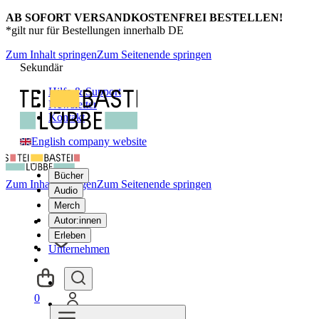
AB SOFORT VERSANDKOSTENFREI BESTELLEN!
*gilt nur für Bestellungen innerhalb DE
Zum Inhalt springen
Zum Seitenende springen
Sekundär
Hilfe & Support
Newsletter
Kontakt
English company website
Bücher
Zum Inhalt springen
Zum Seitenende springen
Audio
Merch
Autor:innen
Erleben
Unternehmen
0