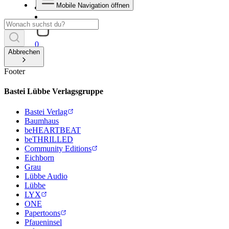
Mobile Navigation öffnen
0
Abbrechen
Footer
Bastei Lübbe Verlagsgruppe
Bastei Verlag
Baumhaus
beHEARTBEAT
beTHRILLED
Community Editions
Eichborn
Grau
Lübbe Audio
Lübbe
LYX
ONE
Papertoons
Pfaueninsel