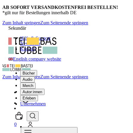
AB SOFORT VERSANDKOSTENFREI BESTELLEN!
*gilt nur für Bestellungen innerhalb DE
Zum Inhalt springen
Zum Seitenende springen
Sekundär
Hilfe & Support
Newsletter
Kontakt
English company website
Bücher
Zum Inhalt springen
Zum Seitenende springen
Audio
Merch
Autor:innen
Erleben
Unternehmen
0