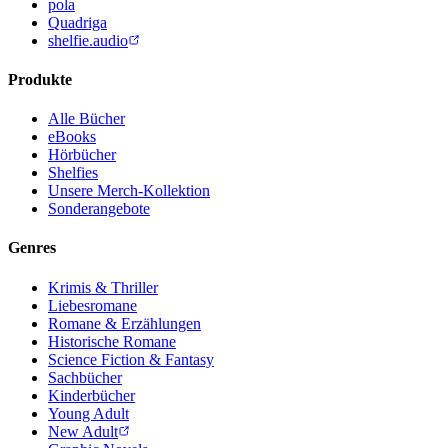
pola
Quadriga
shelfie.audio
Produkte
Alle Bücher
eBooks
Hörbücher
Shelfies
Unsere Merch-Kollektion
Sonderangebote
Genres
Krimis & Thriller
Liebesromane
Romane & Erzählungen
Historische Romane
Science Fiction & Fantasy
Sachbücher
Kinderbücher
Young Adult
New Adult