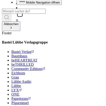
Mobile Navigation öffnen
0
Abbrechen
Footer
Bastei Lübbe Verlagsgruppe
Bastei Verlag
Baumhaus
beHEARTBEAT
beTHRILLED
Community Editions
Eichborn
Grau
Lübbe Audio
Lübbe
LYX
ONE
Papertoons
Pfaueninsel