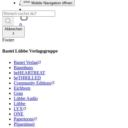
Mobile Navigation öffnen
0
Abbrechen
Footer
Bastei Lübbe Verlagsgruppe
Bastei Verlag
Baumhaus
beHEARTBEAT
beTHRILLED
Community Editions
Eichborn
Grau
Lübbe Audio
Lübbe
LYX
ONE
Papertoons
Pfaueninsel