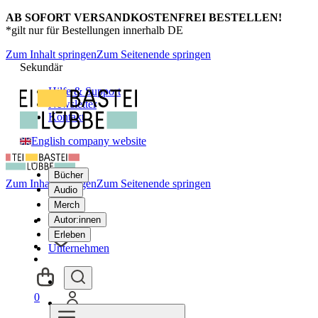
AB SOFORT VERSANDKOSTENFREI BESTELLEN!
*gilt nur für Bestellungen innerhalb DE
Zum Inhalt springen
Zum Seitenende springen
Sekundär
Hilfe & Support
Newsletter
Kontakt
English company website
Bücher
Zum Inhalt springen
Zum Seitenende springen
Audio
Merch
Autor:innen
Erleben
Unternehmen
0