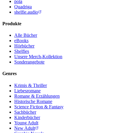
pola
Quadriga
shelfie.audio
Produkte
Alle Bücher
eBooks
Hörbücher
Shelfies
Unsere Merch-Kollektion
Sonderangebote
Genres
Krimis & Thriller
Liebesromane
Romane & Erzählungen
Historische Romane
Science Fiction & Fantasy
Sachbücher
Kinderbücher
Young Adult
New Adult