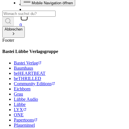
Mobile Navigation öffnen
0
Abbrechen
Footer
Bastei Lübbe Verlagsgruppe
Bastei Verlag
Baumhaus
beHEARTBEAT
beTHRILLED
Community Editions
Eichborn
Grau
Lübbe Audio
Lübbe
LYX
ONE
Papertoons
Pfaueninsel