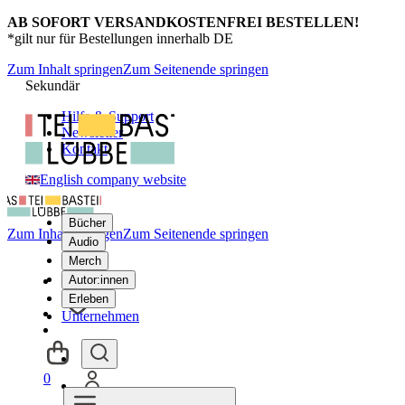
AB SOFORT VERSANDKOSTENFREI BESTELLEN!
*gilt nur für Bestellungen innerhalb DE
Zum Inhalt springen
Zum Seitenende springen
Sekundär
Hilfe & Support
Newsletter
Kontakt
English company website
Bücher
Zum Inhalt springen
Zum Seitenende springen
Audio
Merch
Autor:innen
Erleben
Unternehmen
0