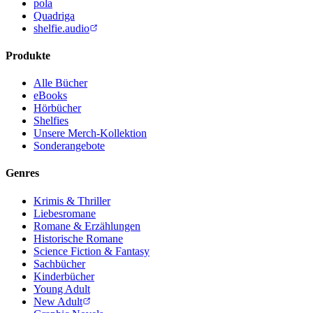
pola
Quadriga
shelfie.audio
Produkte
Alle Bücher
eBooks
Hörbücher
Shelfies
Unsere Merch-Kollektion
Sonderangebote
Genres
Krimis & Thriller
Liebesromane
Romane & Erzählungen
Historische Romane
Science Fiction & Fantasy
Sachbücher
Kinderbücher
Young Adult
New Adult