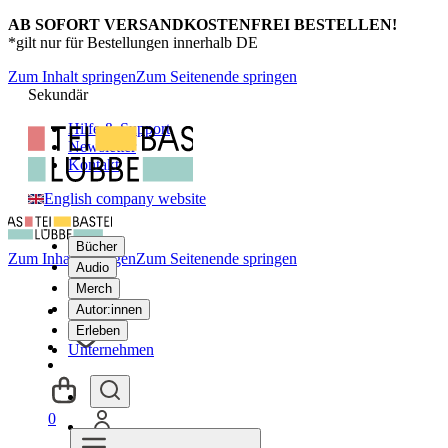
AB SOFORT VERSANDKOSTENFREI BESTELLEN!
*gilt nur für Bestellungen innerhalb DE
Zum Inhalt springen
Zum Seitenende springen
Sekundär
Hilfe & Support
Newsletter
Kontakt
English company website
Bücher
Zum Inhalt springen
Zum Seitenende springen
Audio
Merch
Autor:innen
Erleben
Unternehmen
0