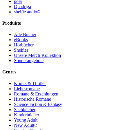
pola
Quadriga
shelfie.audio
Produkte
Alle Bücher
eBooks
Hörbücher
Shelfies
Unsere Merch-Kollektion
Sonderangebote
Genres
Krimis & Thriller
Liebesromane
Romane & Erzählungen
Historische Romane
Science Fiction & Fantasy
Sachbücher
Kinderbücher
Young Adult
New Adult