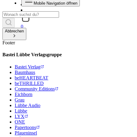
Mobile Navigation öffnen
0
Abbrechen
Footer
Bastei Lübbe Verlagsgruppe
Bastei Verlag
Baumhaus
beHEARTBEAT
beTHRILLED
Community Editions
Eichborn
Grau
Lübbe Audio
Lübbe
LYX
ONE
Papertoons
Pfaueninsel