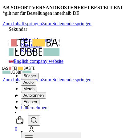
AB SOFORT VERSANDKOSTENFREI BESTELLEN!
*gilt nur für Bestellungen innerhalb DE
Zum Inhalt springen
Zum Seitenende springen
Sekundär
Hilfe & Support
Newsletter
Kontakt
English company website
Bücher
Zum Inhalt springen
Zum Seitenende springen
Audio
Merch
Autor:innen
Erleben
Unternehmen
0