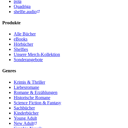
pola
Quadriga
shelfie.audio
Produkte
Alle Bücher
eBooks
Hörbücher
Shelfies
Unsere Merch-Kollektion
Sonderangebote
Genres
Krimis & Thriller
Liebesromane
Romane & Erzählungen
Historische Romane
Science Fiction & Fantasy
Sachbücher
Kinderbücher
Young Adult
New Adult