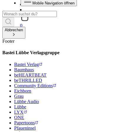
Mobile Navigation öffnen
0
Abbrechen
Footer
Bastei Lübbe Verlagsgruppe
Bastei Verlag
Baumhaus
beHEARTBEAT
beTHRILLED
Community Editions
Eichborn
Grau
Lübbe Audio
Lübbe
LYX
ONE
Papertoons
Pfaueninsel