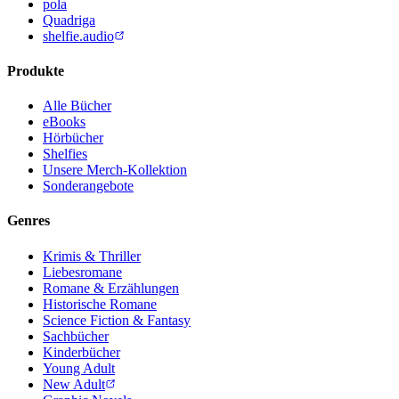
pola
Quadriga
shelfie.audio
Produkte
Alle Bücher
eBooks
Hörbücher
Shelfies
Unsere Merch-Kollektion
Sonderangebote
Genres
Krimis & Thriller
Liebesromane
Romane & Erzählungen
Historische Romane
Science Fiction & Fantasy
Sachbücher
Kinderbücher
Young Adult
New Adult