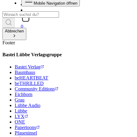
Mobile Navigation öffnen
0
Abbrechen
Footer
Bastei Lübbe Verlagsgruppe
Bastei Verlag
Baumhaus
beHEARTBEAT
beTHRILLED
Community Editions
Eichborn
Grau
Lübbe Audio
Lübbe
LYX
ONE
Papertoons
Pfaueninsel