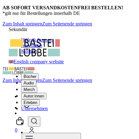
AB SOFORT VERSANDKOSTENFREI BESTELLEN!
*gilt nur für Bestellungen innerhalb DE
Zum Inhalt springen
Zum Seitenende springen
Sekundär
Hilfe & Support
Newsletter
Kontakt
English company website
Bücher
Zum Inhalt springen
Zum Seitenende springen
Audio
Merch
Autor:innen
Erleben
Unternehmen
0