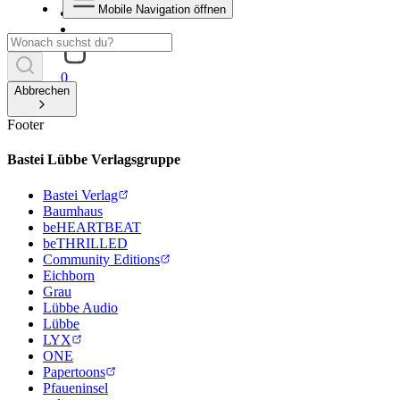
Mobile Navigation öffnen
0
Abbrechen
Footer
Bastei Lübbe Verlagsgruppe
Bastei Verlag
Baumhaus
beHEARTBEAT
beTHRILLED
Community Editions
Eichborn
Grau
Lübbe Audio
Lübbe
LYX
ONE
Papertoons
Pfaueninsel