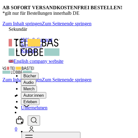
AB SOFORT VERSANDKOSTENFREI BESTELLEN!
*gilt nur für Bestellungen innerhalb DE
Zum Inhalt springen
Zum Seitenende springen
Sekundär
Hilfe & Support
Newsletter
Kontakt
English company website
Bücher
Zum Inhalt springen
Zum Seitenende springen
Audio
Merch
Autor:innen
Erleben
Unternehmen
0