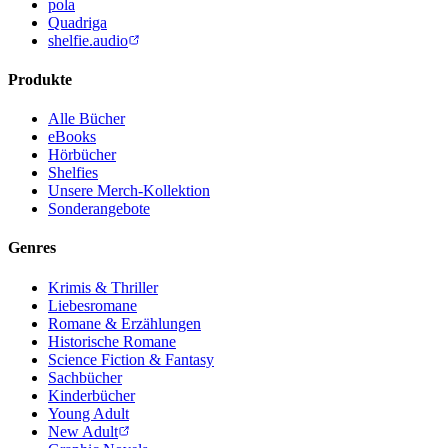
pola
Quadriga
shelfie.audio
Produkte
Alle Bücher
eBooks
Hörbücher
Shelfies
Unsere Merch-Kollektion
Sonderangebote
Genres
Krimis & Thriller
Liebesromane
Romane & Erzählungen
Historische Romane
Science Fiction & Fantasy
Sachbücher
Kinderbücher
Young Adult
New Adult