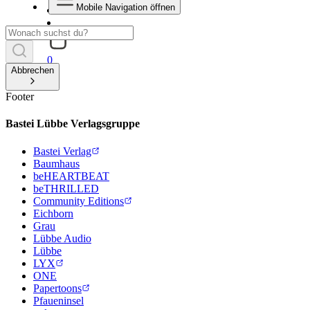
Mobile Navigation öffnen
0
Abbrechen
Footer
Bastei Lübbe Verlagsgruppe
Bastei Verlag
Baumhaus
beHEARTBEAT
beTHRILLED
Community Editions
Eichborn
Grau
Lübbe Audio
Lübbe
LYX
ONE
Papertoons
Pfaueninsel