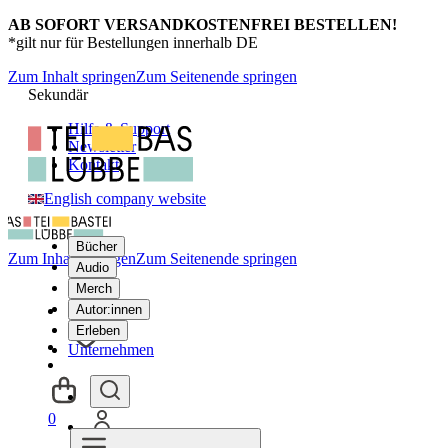
AB SOFORT VERSANDKOSTENFREI BESTELLEN!
*gilt nur für Bestellungen innerhalb DE
Zum Inhalt springen
Zum Seitenende springen
Sekundär
Hilfe & Support
Newsletter
Kontakt
English company website
Bücher
Zum Inhalt springen
Zum Seitenende springen
Audio
Merch
Autor:innen
Erleben
Unternehmen
0