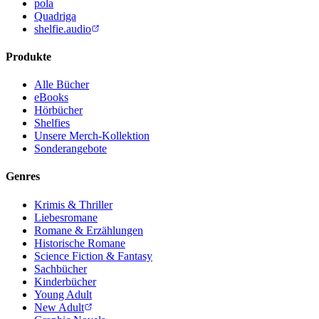
pola
Quadriga
shelfie.audio
Produkte
Alle Bücher
eBooks
Hörbücher
Shelfies
Unsere Merch-Kollektion
Sonderangebote
Genres
Krimis & Thriller
Liebesromane
Romane & Erzählungen
Historische Romane
Science Fiction & Fantasy
Sachbücher
Kinderbücher
Young Adult
New Adult