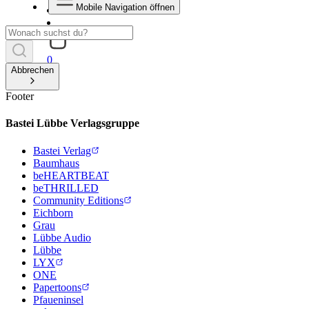
Mobile Navigation öffnen
0
Abbrechen
Footer
Bastei Lübbe Verlagsgruppe
Bastei Verlag
Baumhaus
beHEARTBEAT
beTHRILLED
Community Editions
Eichborn
Grau
Lübbe Audio
Lübbe
LYX
ONE
Papertoons
Pfaueninsel