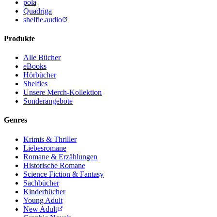
pola
Quadriga
shelfie.audio
Produkte
Alle Bücher
eBooks
Hörbücher
Shelfies
Unsere Merch-Kollektion
Sonderangebote
Genres
Krimis & Thriller
Liebesromane
Romane & Erzählungen
Historische Romane
Science Fiction & Fantasy
Sachbücher
Kinderbücher
Young Adult
New Adult