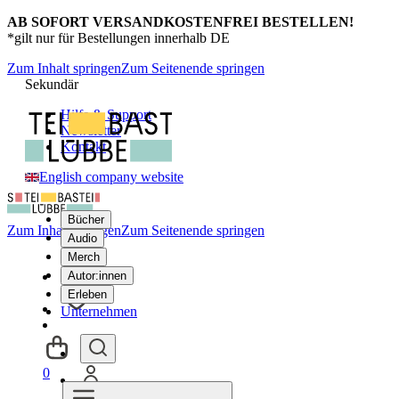
AB SOFORT VERSANDKOSTENFREI BESTELLEN!
*gilt nur für Bestellungen innerhalb DE
Zum Inhalt springen
Zum Seitenende springen
Sekundär
Hilfe & Support
Newsletter
Kontakt
English company website
Bücher
Zum Inhalt springen
Zum Seitenende springen
Audio
Merch
Autor:innen
Erleben
Unternehmen
0