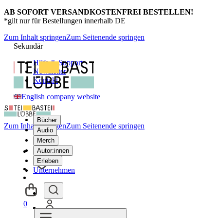
AB SOFORT VERSANDKOSTENFREI BESTELLEN!
*gilt nur für Bestellungen innerhalb DE
Zum Inhalt springen
Zum Seitenende springen
Sekundär
Hilfe & Support
Newsletter
Kontakt
English company website
Bücher
Zum Inhalt springen
Zum Seitenende springen
Audio
Merch
Autor:innen
Erleben
Unternehmen
0