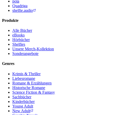
pola
Quadriga
shelfie.audio
Produkte
Alle Bücher
eBooks
Hörbücher
Shelfies
Unsere Merch-Kollektion
Sonderangebote
Genres
Krimis & Thriller
Liebesromane
Romane & Erzählungen
Historische Romane
Science Fiction & Fantasy
Sachbücher
Kinderbücher
Young Adult
New Adult