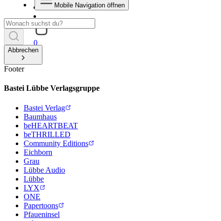
Mobile Navigation öffnen
0
Abbrechen
Footer
Bastei Lübbe Verlagsgruppe
Bastei Verlag
Baumhaus
beHEARTBEAT
beTHRILLED
Community Editions
Eichborn
Grau
Lübbe Audio
Lübbe
LYX
ONE
Papertoons
Pfaueninsel