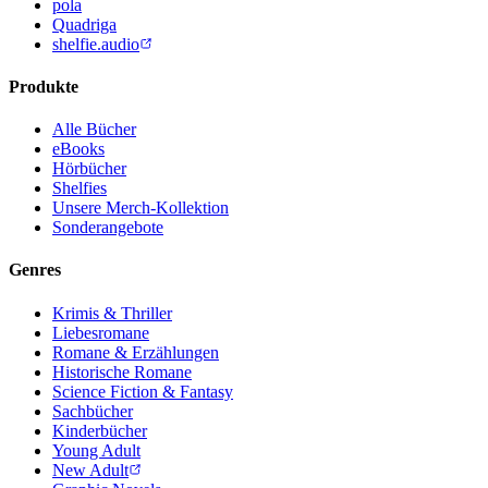
pola
Quadriga
shelfie.audio
Produkte
Alle Bücher
eBooks
Hörbücher
Shelfies
Unsere Merch-Kollektion
Sonderangebote
Genres
Krimis & Thriller
Liebesromane
Romane & Erzählungen
Historische Romane
Science Fiction & Fantasy
Sachbücher
Kinderbücher
Young Adult
New Adult