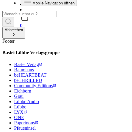
Mobile Navigation öffnen
0
Abbrechen
Footer
Bastei Lübbe Verlagsgruppe
Bastei Verlag
Baumhaus
beHEARTBEAT
beTHRILLED
Community Editions
Eichborn
Grau
Lübbe Audio
Lübbe
LYX
ONE
Papertoons
Pfaueninsel