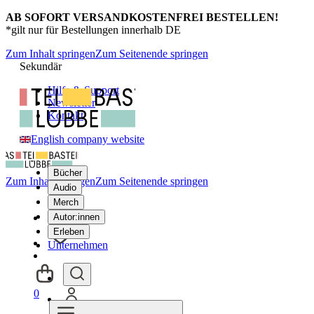
AB SOFORT VERSANDKOSTENFREI BESTELLEN!
*gilt nur für Bestellungen innerhalb DE
Zum Inhalt springen
Zum Seitenende springen
Sekundär
Hilfe & Support
Newsletter
Kontakt
English company website
Bücher
Zum Inhalt springen
Zum Seitenende springen
Audio
Merch
Autor:innen
Erleben
Unternehmen
0