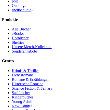
pola
Quadriga
shelfie.audio
Produkte
Alle Bücher
eBooks
Hörbücher
Shelfies
Unsere Merch-Kollektion
Sonderangebote
Genres
Krimis & Thriller
Liebesromane
Romane & Erzählungen
Historische Romane
Science Fiction & Fantasy
Sachbücher
Kinderbücher
Young Adult
New Adult