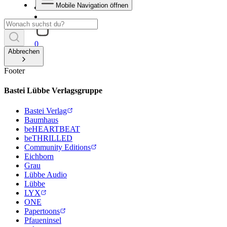
Mobile Navigation öffnen
0
Abbrechen
Footer
Bastei Lübbe Verlagsgruppe
Bastei Verlag
Baumhaus
beHEARTBEAT
beTHRILLED
Community Editions
Eichborn
Grau
Lübbe Audio
Lübbe
LYX
ONE
Papertoons
Pfaueninsel