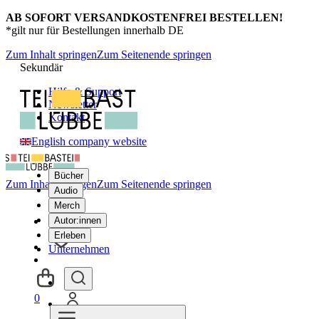
AB SOFORT VERSANDKOSTENFREI BESTELLEN!
*gilt nur für Bestellungen innerhalb DE
Zum Inhalt springen
Zum Seitenende springen
Sekundär
Hilfe & Support
Newsletter
Kontakt
English company website
Bücher
Zum Inhalt springen
Zum Seitenende springen
Audio
Merch
Autor:innen
Erleben
Unternehmen
0