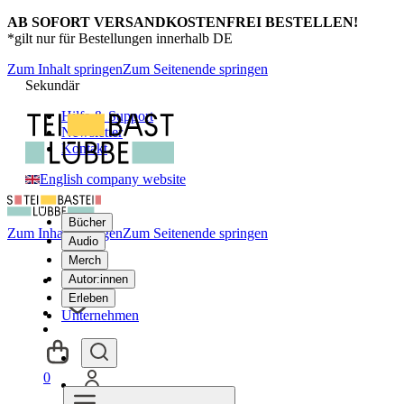
AB SOFORT VERSANDKOSTENFREI BESTELLEN!
*gilt nur für Bestellungen innerhalb DE
Zum Inhalt springen
Zum Seitenende springen
Sekundär
Hilfe & Support
Newsletter
Kontakt
English company website
Bücher
Zum Inhalt springen
Zum Seitenende springen
Audio
Merch
Autor:innen
Erleben
Unternehmen
0