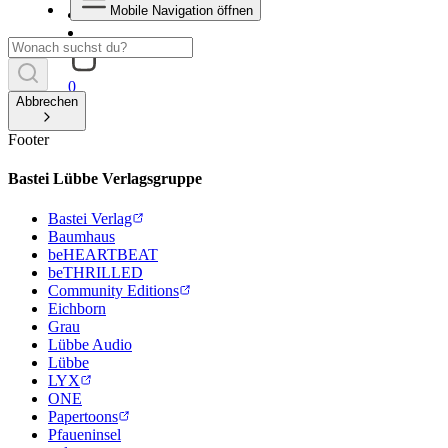
Mobile Navigation öffnen
0
Abbrechen
Footer
Bastei Lübbe Verlagsgruppe
Bastei Verlag
Baumhaus
beHEARTBEAT
beTHRILLED
Community Editions
Eichborn
Grau
Lübbe Audio
Lübbe
LYX
ONE
Papertoons
Pfaueninsel