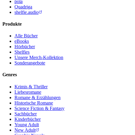
pola
Quadriga
shelfie.audio
Produkte
Alle Bücher
eBooks
Hörbücher
Shelfies
Unsere Merch-Kollektion
Sonderangebote
Genres
Krimis & Thriller
Liebesromane
Romane & Erzählungen
Historische Romane
Science Fiction & Fantasy
Sachbücher
Kinderbücher
Young Adult
New Adult