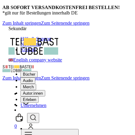
AB SOFORT VERSANDKOSTENFREI BESTELLEN!
*gilt nur für Bestellungen innerhalb DE
Zum Inhalt springen
Zum Seitenende springen
Sekundär
Hilfe & Support
Newsletter
Kontakt
English company website
Bücher
Zum Inhalt springen
Zum Seitenende springen
Audio
Merch
Autor:innen
Erleben
Unternehmen
0