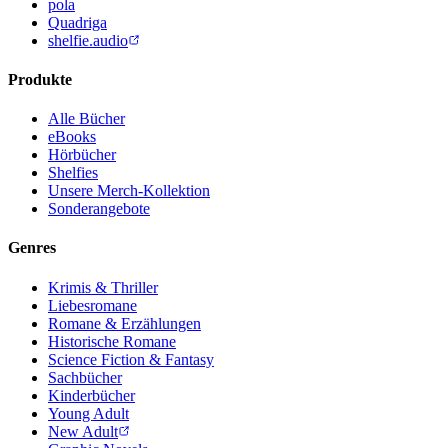
pola
Quadriga
shelfie.audio
Produkte
Alle Bücher
eBooks
Hörbücher
Shelfies
Unsere Merch-Kollektion
Sonderangebote
Genres
Krimis & Thriller
Liebesromane
Romane & Erzählungen
Historische Romane
Science Fiction & Fantasy
Sachbücher
Kinderbücher
Young Adult
New Adult