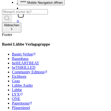
Mobile Navigation öffnen
0
Abbrechen
Footer
Bastei Lübbe Verlagsgruppe
Bastei Verlag
Baumhaus
beHEARTBEAT
beTHRILLED
Community Editions
Eichborn
Grau
Lübbe Audio
Lübbe
LYX
ONE
Papertoons
Pfaueninsel