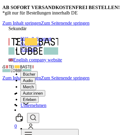
AB SOFORT VERSANDKOSTENFREI BESTELLEN!
*gilt nur für Bestellungen innerhalb DE
Zum Inhalt springen
Zum Seitenende springen
Sekundär
Hilfe & Support
Newsletter
Kontakt
English company website
Bücher
Zum Inhalt springen
Zum Seitenende springen
Audio
Merch
Autor:innen
Erleben
Unternehmen
0