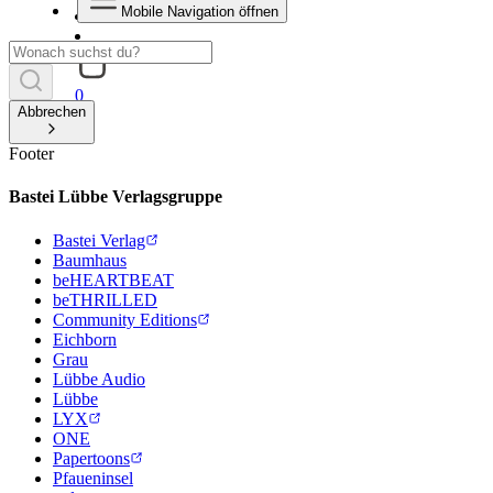
Mobile Navigation öffnen
0
Abbrechen
Footer
Bastei Lübbe Verlagsgruppe
Bastei Verlag
Baumhaus
beHEARTBEAT
beTHRILLED
Community Editions
Eichborn
Grau
Lübbe Audio
Lübbe
LYX
ONE
Papertoons
Pfaueninsel