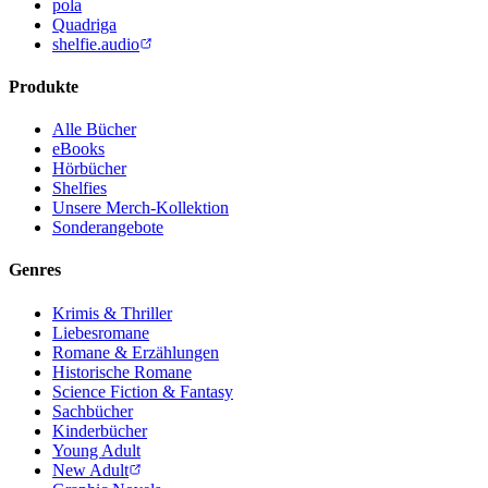
pola
Quadriga
shelfie.audio
Produkte
Alle Bücher
eBooks
Hörbücher
Shelfies
Unsere Merch-Kollektion
Sonderangebote
Genres
Krimis & Thriller
Liebesromane
Romane & Erzählungen
Historische Romane
Science Fiction & Fantasy
Sachbücher
Kinderbücher
Young Adult
New Adult