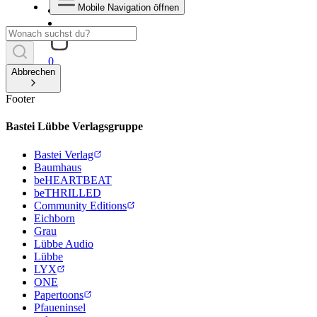
Mobile Navigation öffnen
0
Abbrechen
Footer
Bastei Lübbe Verlagsgruppe
Bastei Verlag
Baumhaus
beHEARTBEAT
beTHRILLED
Community Editions
Eichborn
Grau
Lübbe Audio
Lübbe
LYX
ONE
Papertoons
Pfaueninsel