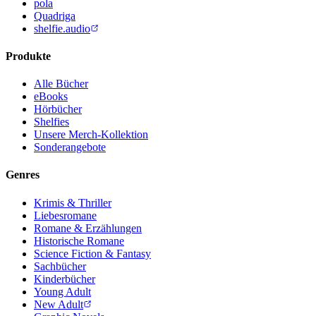
pola
Quadriga
shelfie.audio
Produkte
Alle Bücher
eBooks
Hörbücher
Shelfies
Unsere Merch-Kollektion
Sonderangebote
Genres
Krimis & Thriller
Liebesromane
Romane & Erzählungen
Historische Romane
Science Fiction & Fantasy
Sachbücher
Kinderbücher
Young Adult
New Adult