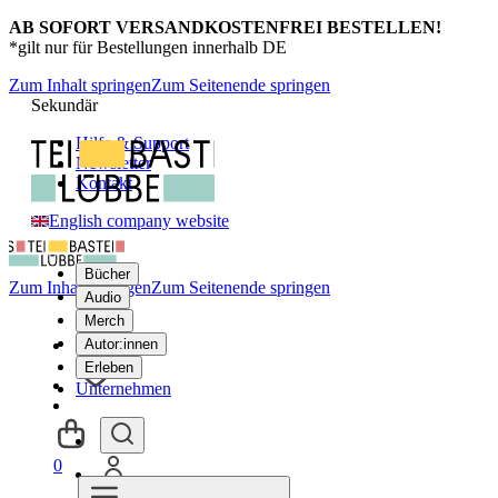
AB SOFORT VERSANDKOSTENFREI BESTELLEN!
*gilt nur für Bestellungen innerhalb DE
Zum Inhalt springen
Zum Seitenende springen
Sekundär
Hilfe & Support
Newsletter
Kontakt
English company website
Bücher
Zum Inhalt springen
Zum Seitenende springen
Audio
Merch
Autor:innen
Erleben
Unternehmen
0