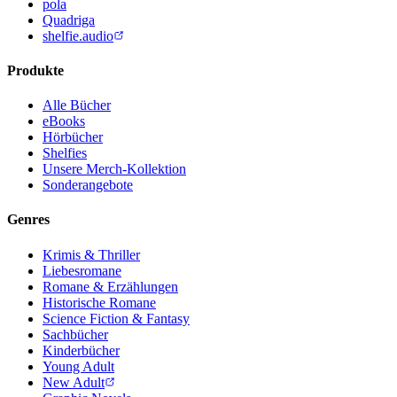
pola
Quadriga
shelfie.audio
Produkte
Alle Bücher
eBooks
Hörbücher
Shelfies
Unsere Merch-Kollektion
Sonderangebote
Genres
Krimis & Thriller
Liebesromane
Romane & Erzählungen
Historische Romane
Science Fiction & Fantasy
Sachbücher
Kinderbücher
Young Adult
New Adult