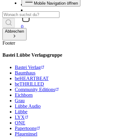
Mobile Navigation öffnen
0
Abbrechen
Footer
Bastei Lübbe Verlagsgruppe
Bastei Verlag
Baumhaus
beHEARTBEAT
beTHRILLED
Community Editions
Eichborn
Grau
Lübbe Audio
Lübbe
LYX
ONE
Papertoons
Pfaueninsel