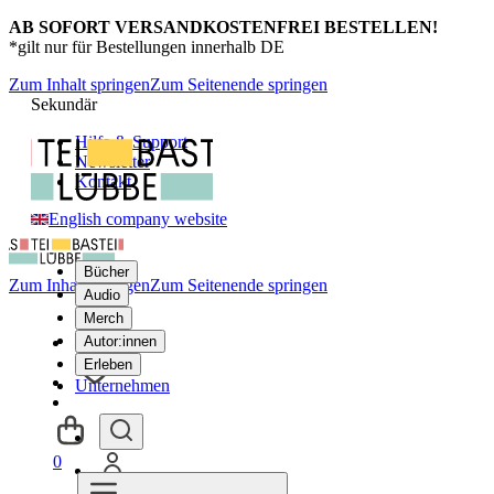
AB SOFORT VERSANDKOSTENFREI BESTELLEN!
*gilt nur für Bestellungen innerhalb DE
Zum Inhalt springen
Zum Seitenende springen
Sekundär
Hilfe & Support
Newsletter
Kontakt
English company website
Bücher
Zum Inhalt springen
Zum Seitenende springen
Audio
Merch
Autor:innen
Erleben
Unternehmen
0