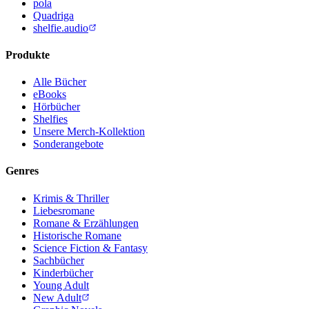
pola
Quadriga
shelfie.audio
Produkte
Alle Bücher
eBooks
Hörbücher
Shelfies
Unsere Merch-Kollektion
Sonderangebote
Genres
Krimis & Thriller
Liebesromane
Romane & Erzählungen
Historische Romane
Science Fiction & Fantasy
Sachbücher
Kinderbücher
Young Adult
New Adult