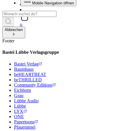
Mobile Navigation öffnen
0
Abbrechen
Footer
Bastei Lübbe Verlagsgruppe
Bastei Verlag
Baumhaus
beHEARTBEAT
beTHRILLED
Community Editions
Eichborn
Grau
Lübbe Audio
Lübbe
LYX
ONE
Papertoons
Pfaueninsel