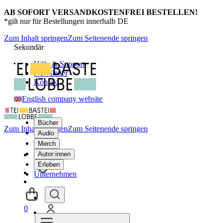
AB SOFORT VERSANDKOSTENFREI BESTELLEN!
*gilt nur für Bestellungen innerhalb DE
Zum Inhalt springen
Zum Seitenende springen
Sekundär
Hilfe & Support
Newsletter
Kontakt
English company website
Bücher
Zum Inhalt springen
Zum Seitenende springen
Audio
Merch
Autor:innen
Erleben
Unternehmen
0