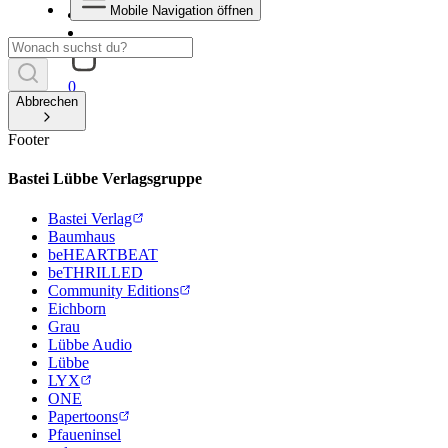
Mobile Navigation öffnen
0
Abbrechen
Footer
Bastei Lübbe Verlagsgruppe
Bastei Verlag
Baumhaus
beHEARTBEAT
beTHRILLED
Community Editions
Eichborn
Grau
Lübbe Audio
Lübbe
LYX
ONE
Papertoons
Pfaueninsel