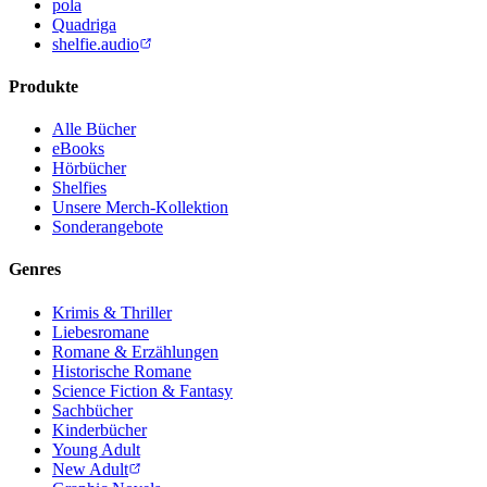
pola
Quadriga
shelfie.audio
Produkte
Alle Bücher
eBooks
Hörbücher
Shelfies
Unsere Merch-Kollektion
Sonderangebote
Genres
Krimis & Thriller
Liebesromane
Romane & Erzählungen
Historische Romane
Science Fiction & Fantasy
Sachbücher
Kinderbücher
Young Adult
New Adult