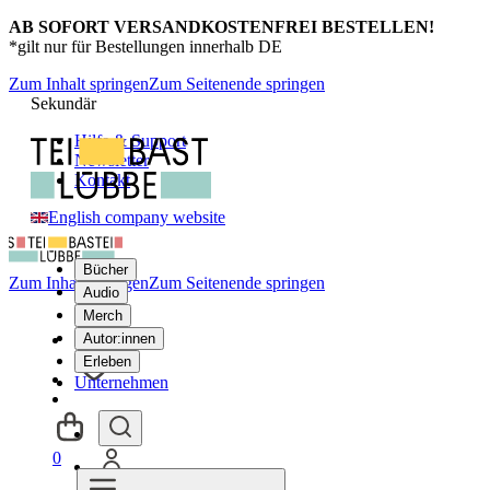
AB SOFORT VERSANDKOSTENFREI BESTELLEN!
*gilt nur für Bestellungen innerhalb DE
Zum Inhalt springen
Zum Seitenende springen
Sekundär
Hilfe & Support
Newsletter
Kontakt
English company website
Bücher
Zum Inhalt springen
Zum Seitenende springen
Audio
Merch
Autor:innen
Erleben
Unternehmen
0