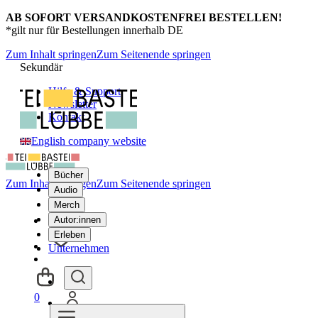
AB SOFORT VERSANDKOSTENFREI BESTELLEN!
*gilt nur für Bestellungen innerhalb DE
Zum Inhalt springen
Zum Seitenende springen
Sekundär
Hilfe & Support
Newsletter
Kontakt
English company website
Bücher
Zum Inhalt springen
Zum Seitenende springen
Audio
Merch
Autor:innen
Erleben
Unternehmen
0