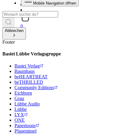
Mobile Navigation öffnen
0
Abbrechen
Footer
Bastei Lübbe Verlagsgruppe
Bastei Verlag
Baumhaus
beHEARTBEAT
beTHRILLED
Community Editions
Eichborn
Grau
Lübbe Audio
Lübbe
LYX
ONE
Papertoons
Pfaueninsel