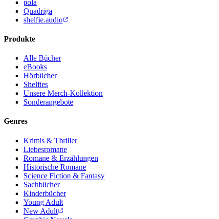
pola
Quadriga
shelfie.audio
Produkte
Alle Bücher
eBooks
Hörbücher
Shelfies
Unsere Merch-Kollektion
Sonderangebote
Genres
Krimis & Thriller
Liebesromane
Romane & Erzählungen
Historische Romane
Science Fiction & Fantasy
Sachbücher
Kinderbücher
Young Adult
New Adult