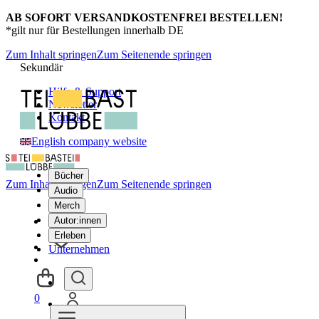
AB SOFORT VERSANDKOSTENFREI BESTELLEN!
*gilt nur für Bestellungen innerhalb DE
Zum Inhalt springen
Zum Seitenende springen
Sekundär
Hilfe & Support
Newsletter
Kontakt
English company website
Bücher
Zum Inhalt springen
Zum Seitenende springen
Audio
Merch
Autor:innen
Erleben
Unternehmen
0