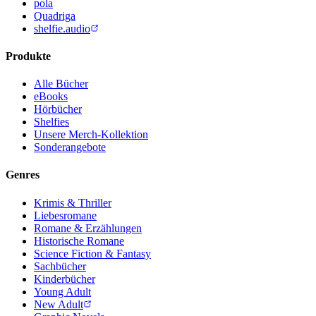
pola
Quadriga
shelfie.audio
Produkte
Alle Bücher
eBooks
Hörbücher
Shelfies
Unsere Merch-Kollektion
Sonderangebote
Genres
Krimis & Thriller
Liebesromane
Romane & Erzählungen
Historische Romane
Science Fiction & Fantasy
Sachbücher
Kinderbücher
Young Adult
New Adult