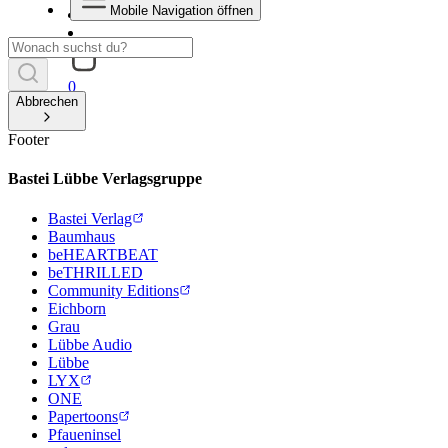
Mobile Navigation öffnen
0
Abbrechen
Footer
Bastei Lübbe Verlagsgruppe
Bastei Verlag
Baumhaus
beHEARTBEAT
beTHRILLED
Community Editions
Eichborn
Grau
Lübbe Audio
Lübbe
LYX
ONE
Papertoons
Pfaueninsel