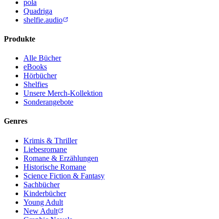
pola
Quadriga
shelfie.audio
Produkte
Alle Bücher
eBooks
Hörbücher
Shelfies
Unsere Merch-Kollektion
Sonderangebote
Genres
Krimis & Thriller
Liebesromane
Romane & Erzählungen
Historische Romane
Science Fiction & Fantasy
Sachbücher
Kinderbücher
Young Adult
New Adult