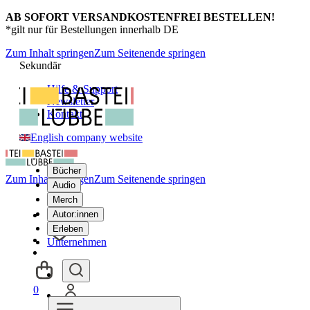
AB SOFORT VERSANDKOSTENFREI BESTELLEN!
*gilt nur für Bestellungen innerhalb DE
Zum Inhalt springen
Zum Seitenende springen
Sekundär
Hilfe & Support
Newsletter
Kontakt
English company website
Bücher
Zum Inhalt springen
Zum Seitenende springen
Audio
Merch
Autor:innen
Erleben
Unternehmen
0