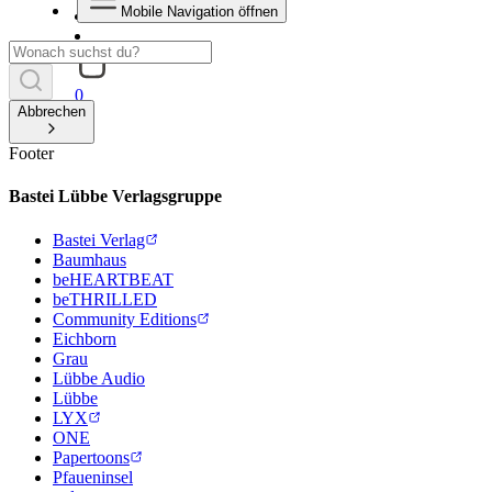
Mobile Navigation öffnen
0
Abbrechen
Footer
Bastei Lübbe Verlagsgruppe
Bastei Verlag
Baumhaus
beHEARTBEAT
beTHRILLED
Community Editions
Eichborn
Grau
Lübbe Audio
Lübbe
LYX
ONE
Papertoons
Pfaueninsel