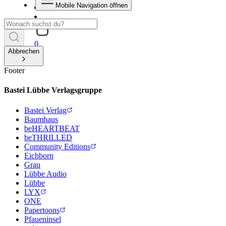
Mobile Navigation öffnen
0
Abbrechen
Footer
Bastei Lübbe Verlagsgruppe
Bastei Verlag
Baumhaus
beHEARTBEAT
beTHRILLED
Community Editions
Eichborn
Grau
Lübbe Audio
Lübbe
LYX
ONE
Papertoons
Pfaueninsel