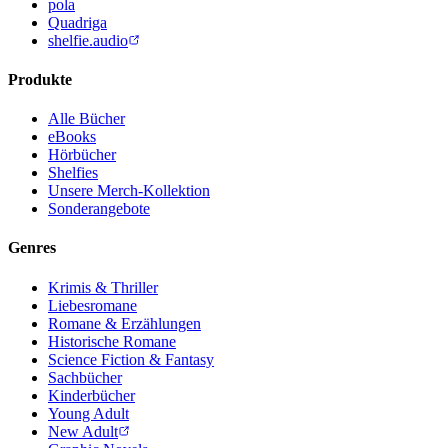
pola
Quadriga
shelfie.audio
Produkte
Alle Bücher
eBooks
Hörbücher
Shelfies
Unsere Merch-Kollektion
Sonderangebote
Genres
Krimis & Thriller
Liebesromane
Romane & Erzählungen
Historische Romane
Science Fiction & Fantasy
Sachbücher
Kinderbücher
Young Adult
New Adult