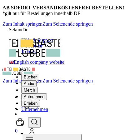
AB SOFORT VERSANDKOSTENFREI BESTELLEN!
*gilt nur für Bestellungen innerhalb DE
Zum Inhalt springen
Zum Seitenende springen
Sekundär
Hilfe & Support
Newsletter
Kontakt
English company website
Bücher
Zum Inhalt springen
Zum Seitenende springen
Audio
Merch
Autor:innen
Erleben
Unternehmen
0