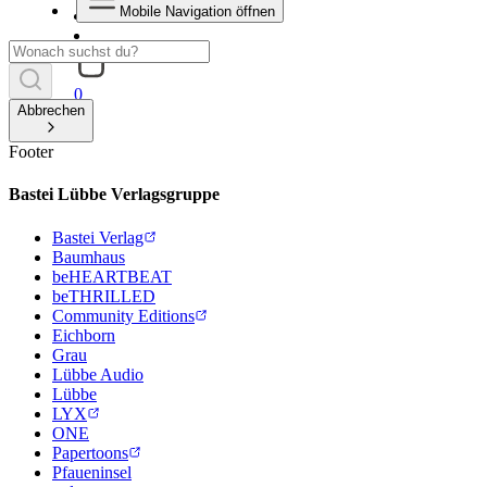
Mobile Navigation öffnen
0
Abbrechen
Footer
Bastei Lübbe Verlagsgruppe
Bastei Verlag
Baumhaus
beHEARTBEAT
beTHRILLED
Community Editions
Eichborn
Grau
Lübbe Audio
Lübbe
LYX
ONE
Papertoons
Pfaueninsel