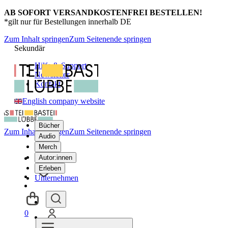
AB SOFORT VERSANDKOSTENFREI BESTELLEN!
*gilt nur für Bestellungen innerhalb DE
Zum Inhalt springen
Zum Seitenende springen
Sekundär
Hilfe & Support
Newsletter
Kontakt
English company website
Bücher
Zum Inhalt springen
Zum Seitenende springen
Audio
Merch
Autor:innen
Erleben
Unternehmen
0