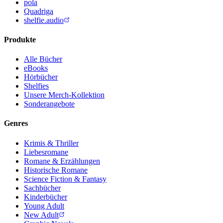
pola
Quadriga
shelfie.audio
Produkte
Alle Bücher
eBooks
Hörbücher
Shelfies
Unsere Merch-Kollektion
Sonderangebote
Genres
Krimis & Thriller
Liebesromane
Romane & Erzählungen
Historische Romane
Science Fiction & Fantasy
Sachbücher
Kinderbücher
Young Adult
New Adult