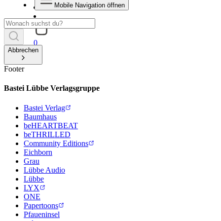
Mobile Navigation öffnen
0
Abbrechen
Footer
Bastei Lübbe Verlagsgruppe
Bastei Verlag
Baumhaus
beHEARTBEAT
beTHRILLED
Community Editions
Eichborn
Grau
Lübbe Audio
Lübbe
LYX
ONE
Papertoons
Pfaueninsel