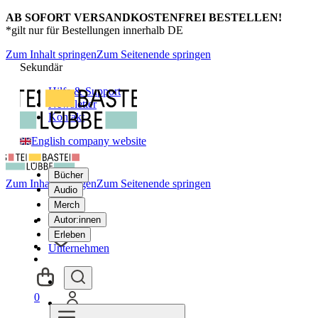
AB SOFORT VERSANDKOSTENFREI BESTELLEN!
*gilt nur für Bestellungen innerhalb DE
Zum Inhalt springen
Zum Seitenende springen
Sekundär
Hilfe & Support
Newsletter
Kontakt
English company website
Bücher
Zum Inhalt springen
Zum Seitenende springen
Audio
Merch
Autor:innen
Erleben
Unternehmen
0