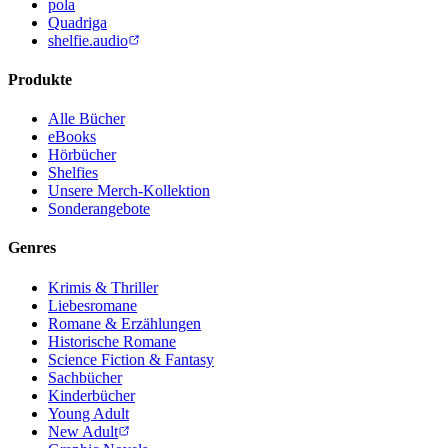
pola
Quadriga
shelfie.audio
Produkte
Alle Bücher
eBooks
Hörbücher
Shelfies
Unsere Merch-Kollektion
Sonderangebote
Genres
Krimis & Thriller
Liebesromane
Romane & Erzählungen
Historische Romane
Science Fiction & Fantasy
Sachbücher
Kinderbücher
Young Adult
New Adult